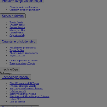
Připravte svoje vozidlo na jar
Připravte svoje vozidlo na jar
Celoročný hotel pre pneumatiky
Servis a údržba
Toyota Servis
Výhodný servis
Express Service
Služba Key Box
Jazdené vozidlá
Originálne diely
Originálne príslušenstvo
Príslušenstvo po modeloch
Toyota ProTect
Akciové pakety príslušenstva
Toyota Car Care
Online objednanie do servisu
Transparentné ceny Toyota
Technológie
Technológie
Technológia pohonu
Elektrifikované vozidlá Toyota
Hybridné elektrické vozidlá
Plug-in hybridné elektrické vozidlá
Hybridné vozidlá
Batériové elektrické vozidlá
Elektrické vozidlá s palivovými článkami
Hybrid 48V
Let's go beyond