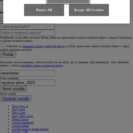
aktualizácie. Štýlový, inovatívny a v spojení - priekopnícky Prius je pripravený na novú éru.
Reject All
Accept All Cookies
Povedzte nám niečo o sebe.
Prihlásením sa na odber noviniek dávam súhlas so spracovaním mojich osobných údajov v zmysle Vyhlásenia
o ochrane osobných údajov.
Súhlasím so
Zásadami ochrany osobných údajov
na účely spracovania vašich osobných údajov v rámci
služieb zasielania noviniek
Poslať
Informácie, ktoré poskytnete, nebudú použité na iné účely, ako je splnenie vašej požiadavky. Viac informácií
nájdete v našich
pravidlách ochrany osobných údajov
.
Form campaign
Nové vozidlá
Nové vozidlá
Osobné vozidlá
Nové Aygo X
Nový Yaris
Yaris Cross
Nový Yaris Cross
Urban Cruiser
Corolla Hatchback
Corolla Sedan
Corolla Touring Sports Kombi
Toyota C-HR