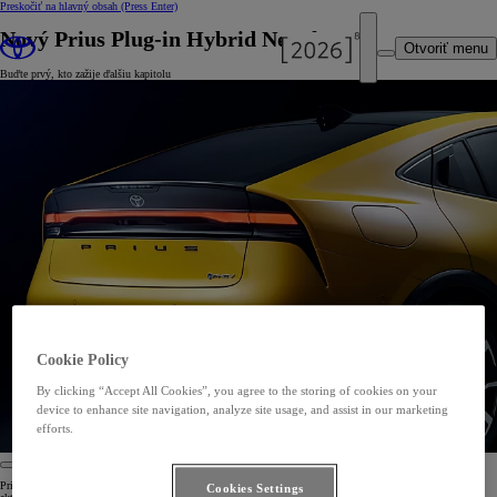
Preskočiť na hlavný obsah
(Press Enter)
Nový Prius Plug-in Hybrid Newsletter
Otvoriť menu
Buďte prvý, kto zažije ďalšiu kapitolu
Cookie Policy
By clicking “Accept All Cookies”, you agree to the storing of cookies on your
device to enhance site navigation, analyze site usage, and assist in our marketing
efforts.
Prihláste sa na odber noviniek Prius Plug-in Hybrid a buďte medzi prvými, ktorí budú dostávať novinky a
Cookies Settings