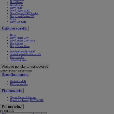
Nová RAV4
Nová Camry
Nový Prius
Nová Toyota bZ4X
Nová Toyota bZ4X Touring
Nový Land Cruiser 250
Mirai
Nový GR Yaris
Úžitkové vozidlá
Hilux
Nový Proace City
Nový Proace City Verso
Nový Proace
Nový Proace Verso
Nové (skladové) vozidlá
Jazdené a predvádzacie vozidlá
Ceny vozidiel
Testovacia jazda
Akciové ponuky a financovanie
Akciové ponuky a financovanie
Špeciálna ponuka
Osobné vozidlá
Úžitkové vozidlá
Financovanie
Toyota Financial Services
Operatívny leasing KINTO ONE
Pre majiteľov
Pre majiteľov