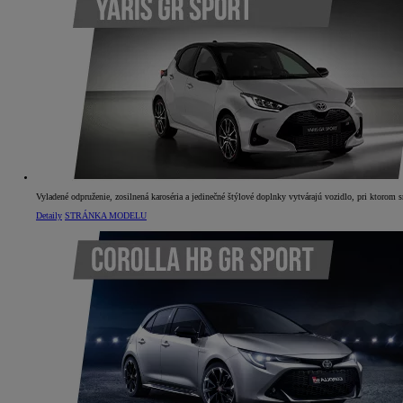
Vyladené odpruženie, zosilnená karoséria a jedinečné štýlové doplnky vytvárajú vozidlo, pri ktorom sr
Detaily
STRÁNKA MODELU