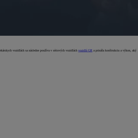
ekárskych vozidlách sa následne používa v sériových vozidlách
vozidlá GR
a prináša konštrukciu a výkon, aký