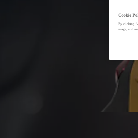
Cookie Pol
By clicking “
usage, and ass