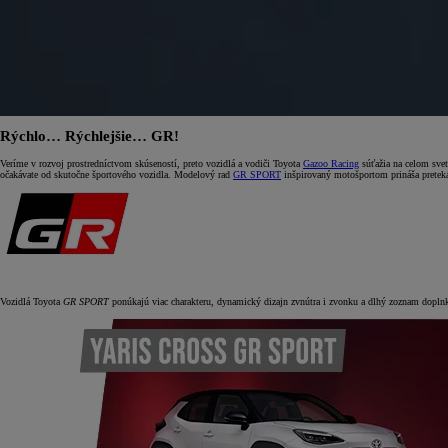
Rýchlo… Rýchlejšie… GR!
Veríme v rozvoj prostredníctvom skúseností, preto vozidlá a vodiči Toyota
Gazoo Racing
súťažia na celom svet
očakávate od skutočne športového vozidla. Modelový rad
GR SPORT
inšpirovaný motošportom prináša preteká
Vozidlá Toyota
GR SPORT
ponúkajú viac charakteru, dynamický dizajn zvnútra i zvonku a dlhý zoznam doplnk