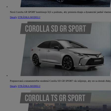
Nová Corolla
GR SPORT
kombinuje štýl a podstatu, aby priniesla dizajn a dynamické jazdné vlastnos
Detaily
STRÁNKA MODELU
Od
22 390 €
s DPH
vr. zvýhodnenia
1 300 €
a bonusu za výkup
800 €
Corolla Sedan
AJ HYBRID
Prepracovaná a nezameniteľne moderná Corolla SD
GR SPORT
vás inšpiruje, aby ste sa dostali ďalej
Detaily
STRÁNKA MODELU