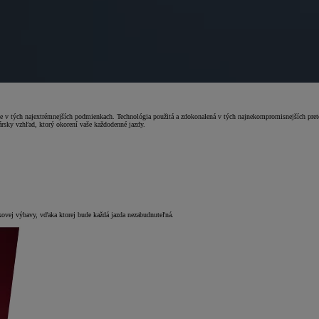
e v tých najextrémnejších podmienkach. Technológia použitá a zdokonalená v tých najnekompromisnejších pret
rsky vzhľad, ktorý okorení vaše každodenné jazdy.
ovej výbavy, vďaka ktorej bude každá jazda nezabudnuteľná.