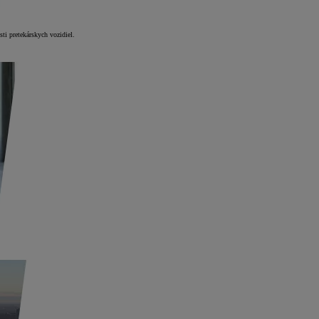
ti pretekárskych vozidiel.
.