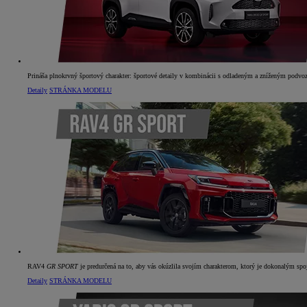
Prináša plnokrvný športový charakter: športové detaily v kombinácii s odladeným a zníženým podvoz
Detaily
STRÁNKA MODELU
RAV4
GR SPORT
je predurčená na to, aby vás okúzlila svojím charakterom, ktorý je dokonalým sp
Detaily
STRÁNKA MODELU