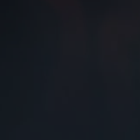
Od
16 690 €
s DPH
vr. zvýhodnenia
1 000 €
a bonusu za výkup
500 €
Nový Yaris Cross
HYBRID