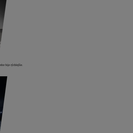
dce bije rýchlejšie.