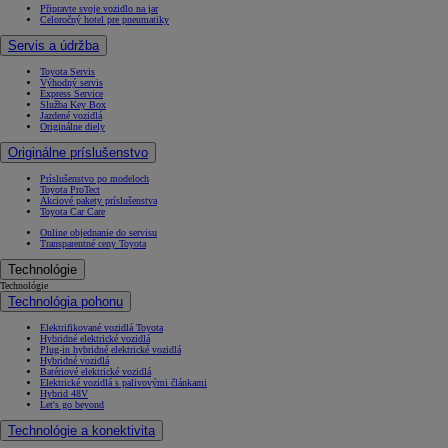
Připravte svoje vozidlo na jar
Celoročný hotel pre pneumatiky
Servis a údržba
Toyota Servis
Výhodný servis
Express Service
Služba Key Box
Jazdené vozidlá
Originálne diely
Originálne príslušenstvo
Príslušenstvo po modeloch
Toyota ProTect
Akciové pakety príslušenstva
Toyota Car Care
Online objednanie do servisu
Transparentné ceny Toyota
Technológie
Technológie
Technológia pohonu
Elektrifikované vozidlá Toyota
Hybridné elektrické vozidlá
Plug-in hybridné elektrické vozidlá
Hybridné vozidlá
Batériové elektrické vozidlá
Elektrické vozidlá s palivovými článkami
Hybrid 48V
Let's go beyond
Technológie a konektivita