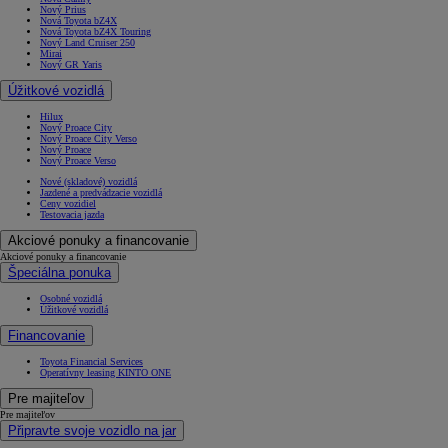
Nový Prius
Nová Toyota bZ4X
Nová Toyota bZ4X Touring
Nový Land Cruiser 250
Mirai
Nový GR Yaris
Úžitkové vozidlá
Hilux
Nový Proace City
Nový Proace City Verso
Nový Proace
Nový Proace Verso
Nové (skladové) vozidlá
Jazdené a predvádzacie vozidlá
Ceny vozidiel
Testovacia jazda
Akciové ponuky a financovanie
Akciové ponuky a financovanie
Špeciálna ponuka
Osobné vozidlá
Úžitkové vozidlá
Financovanie
Toyota Financial Services
Operatívny leasing KINTO ONE
Pre majiteľov
Pre majiteľov
Připravte svoje vozidlo na jar