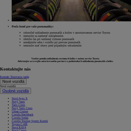
Prečo hotel pre vaše pneumatiky:
celoročné uskladnenie pneumatík a kolies v autorizovanom servise Toyota
nemusíte sa zaoberať uskladnením
ušetríte čas pri sezónnej výmene pneumatík
nezašpiníte seba i vozidlo pri prevoze pneumatík
nemusíte mať obavy pred prípadným odcudzením
Využite ponuku uskladnenia sezónnych kolies v našom servise Toyota.
Informujte sa u svojho autorizovaného partnera o podmienkach uskladnenia pneumatík a kolies.
Kontaktujte nás
Kontakt
Testovacia jazda
Nové vozidlá
Nové vozidlá
Osobné vozidlá
Nové Aygo X
Nový Yaris
Yaris Cross
Nový Yaris Cross
Urban Cruiser
Corolla Hatchback
Corolla Sedan
Corolla Touring Sports Kombi
Toyota C-HR
Nová RAV4
Nová Camry