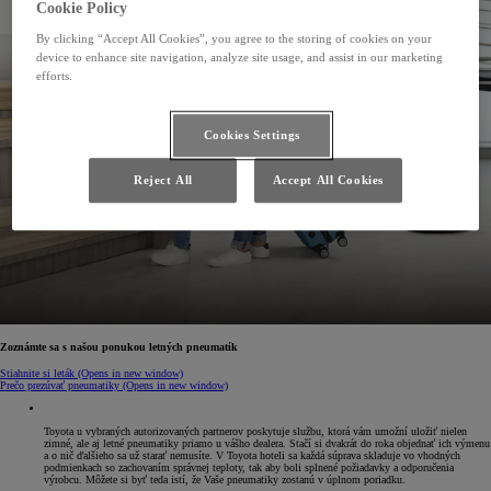
Cookie Policy
By clicking “Accept All Cookies”, you agree to the storing of cookies on your
device to enhance site navigation, analyze site usage, and assist in our marketing
efforts.
Cookies Settings
Reject All
Accept All Cookies
Zoznámte sa s našou ponukou letných pneumatík
Stiahnite si leták
(Opens in new window)
Prečo prezúvať pneumatiky
(Opens in new window)
Toyota u vybraných autorizovaných partnerov poskytuje službu, ktorá vám umožní uložiť nielen
zimné, ale aj letné pneumatiky priamo u vášho dealera. Stačí si dvakrát do roka objednať ich výmenu
a o nič ďalšieho sa už starať nemusíte. V Toyota hoteli sa každá súprava skladuje vo vhodných
podmienkach so zachovaním správnej teploty, tak aby boli splnené požiadavky a odporučenia
výrobcu. Môžete si byť teda istí, že Vaše pneumatiky zostanú v úplnom poriadku.