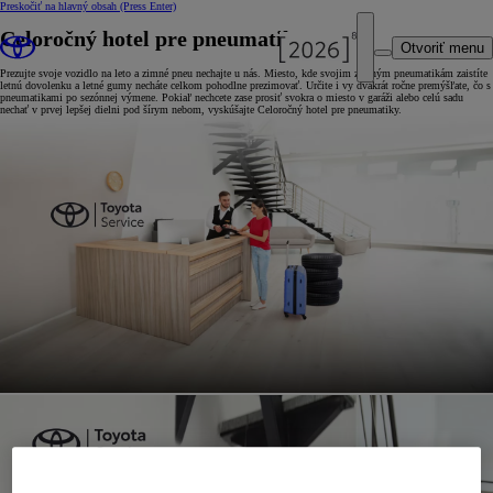
Preskočiť na hlavný obsah
(Press Enter)
Celoročný hotel pre pneumatiky
Otvoriť menu
Prezujte svoje vozidlo na leto a zimné pneu nechajte u nás. Miesto, kde svojim zimným pneumatikám zaistíte
letnú dovolenku a letné gumy necháte celkom pohodlne prezimovať. Určite i vy dvakrát ročne premýšľate, čo s
pneumatikami po sezónnej výmene. Pokiaľ nechcete zase prosiť svokra o miesto v garáži alebo celú sadu
nechať v prvej lepšej dielni pod šírym nebom, vyskúšajte Celoročný hotel pre pneumatiky.