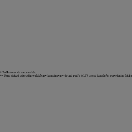
* Podľa toho, čo nastane skôr.
** Tento dojazd odzrkadľuje očakávaný kombinovaný dojazd podľa WLTP a pred konečným potvrdením čaká n