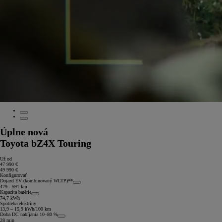
Úplne nová
Toyota bZ4X Touring
Už od
47 990 €
49 990 €
Konfigurovať
Dojazd EV (kombinovaný WLTP)**
479 - 591 km
Kapacita batérie
74,7 kWh
Spotreba elektriny
13,9 – 15,9 kWh/100 km
Doba DC nabíjania 10–80 %
28 min