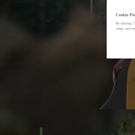
Cookie Pol
By clicking “
usage, and ass