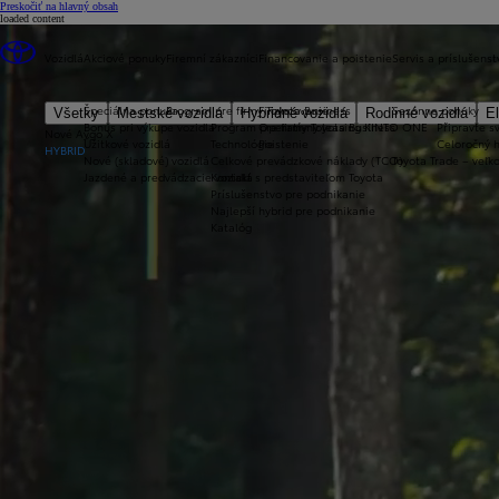
(Press Enter)
Preskočiť na hlavný obsah
loaded content
Vozidlá
Akciové ponuky
Firemní zákazníci
Financovanie a poistenie
Servis a príslušenst
Špeciálna ponuka
Program pre firmy Toyota Business
Financovanie
Sezónne ponuky
Všetky
Mestské vozidlá
Hybridné vozidlá
Rodinné vozidlá
El
Bonus pri výkupe vozidla
Program pre firmy Toyota Business
Operatívny leasing KINTO ONE
Připravte sv
Nové Aygo X
Úžitkové vozidlá
Technológie
Poistenie
Celoročný 
HYBRID
Nové (skladové) vozidlá
Celkové prevádzkové náklady (TCO)
Toyota Trade – veľ
Jazdené a predvádzacie vozidlá
Kontakt s predstaviteľom Toyota
Príslušenstvo pre podnikanie
Najlepší hybrid pre podnikanie
Katalóg