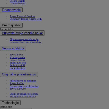
Osobné vozidlá
Úžitkové vozidlá
Financovanie
Toyota Financial Services
Operatívny leasing KINTO ONE
Pre majiteľov
Pre majiteľov
Připravte svoje vozidlo na jar
Připravte svoje vozidlo na jar
Celoročný hotel pre pneumatiky
Servis a údržba
Toyota Servis
Výhodný servis
Express Service
Služba Key Box
Jazdené vozidlá
Originálne diely
Originálne príslušenstvo
Príslušenstvo po modeloch
Toyota ProTect
Akciové pakety príslušenstva
Toyota Car Care
Online objednanie do servisu
Transparentné ceny Toyota
Technológie
Technológie