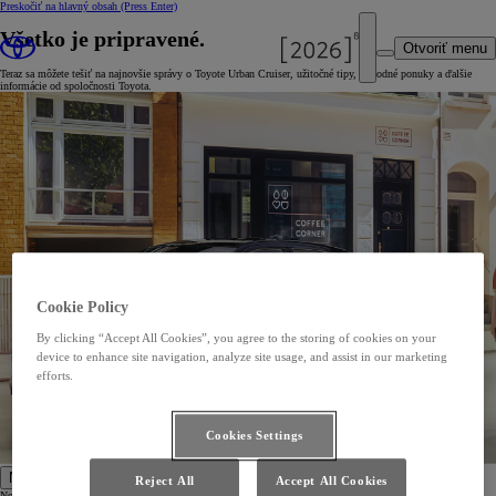
Preskočiť na hlavný obsah
(Press Enter)
Všetko je pripravené.
Otvoriť menu
Teraz sa môžete tešiť na najnovšie správy o Toyote Urban Cruiser, užitočné tipy, výhodné ponuky a ďalšie
informácie od spoločnosti Toyota.
Cookie Policy
By clicking “Accept All Cookies”, you agree to the storing of cookies on your
device to enhance site navigation, analyze site usage, and assist in our marketing
efforts.
Cookies Settings
Nové vozidlá
Reject All
Accept All Cookies
Nové vozidlá