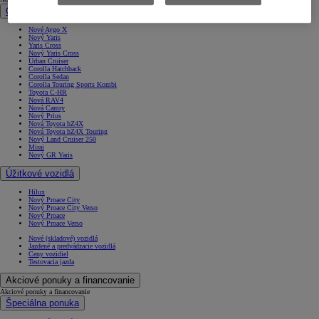
Osobné vozidlá
Nové Aygo X
Nový Yaris
Yaris Cross
Nový Yaris Cross
Urban Cruiser
Corolla Hatchback
Corolla Sedan
Corolla Touring Sports Kombi
Toyota C-HR
Nová RAV4
Nová Camry
Nový Prius
Nová Toyota bZ4X
Nová Toyota bZ4X Touring
Nový Land Cruiser 250
Mirai
Nový GR Yaris
Úžitkové vozidlá
Hilux
Nový Proace City
Nový Proace City Verso
Nový Proace
Nový Proace Verso
Nové (skladové) vozidlá
Jazdené a predvádzacie vozidlá
Ceny vozidiel
Testovacia jazda
Akciové ponuky a financovanie
Akciové ponuky a financovanie
Špeciálna ponuka