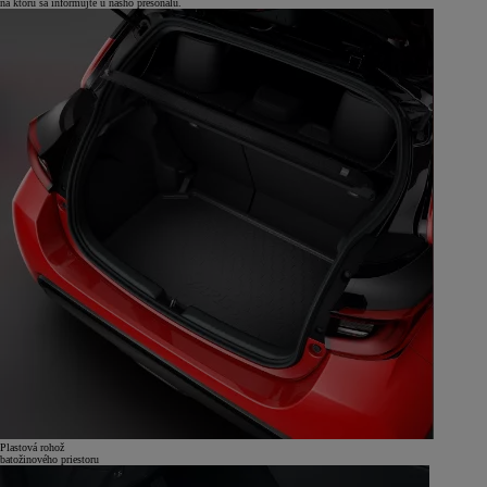
na ktorú sa informujte u nášho presonálu.
Plastová rohož
batožinového priestoru