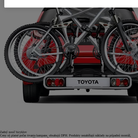
Zadný nosič bicyklov
Ceny sú platné počas trvania kampane, obsahujú DPH. Produkty nezahŕňajú náklady na prípadnú montáž,