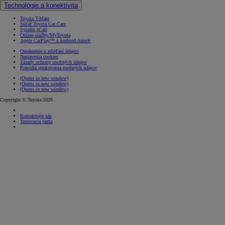
Technológie a konektivita
Toyota T-Mate
Súťaž Toyota Car Care
Systém eCall
Online služby/MyToyota
Apple CarPlay™ a Android Auto®
Oznámenie o zdieľaní údajov
Nastavenia cookies
Zásady ochrany osobných údajov
Pravidlá spracovania osobných údajov
(Opens in new window)
(Opens in new window)
(Opens in new window)
Copyright © Toyota 2026
Kontaktujte nás
Testovacia jazda