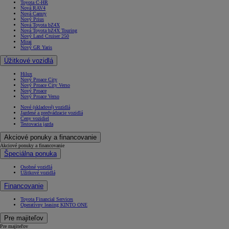
Toyota C-HR
Nová RAV4
Nová Camry
Nový Prius
Nová Toyota bZ4X
Nová Toyota bZ4X Touring
Nový Land Cruiser 250
Mirai
Nový GR Yaris
Úžitkové vozidlá
Hilux
Nový Proace City
Nový Proace City Verso
Nový Proace
Nový Proace Verso
Nové (skladové) vozidlá
Jazdené a predvádzacie vozidlá
Ceny vozidiel
Testovacia jazda
Akciové ponuky a financovanie
Akciové ponuky a financovanie
Špeciálna ponuka
Osobné vozidlá
Úžitkové vozidlá
Financovanie
Toyota Financial Services
Operatívny leasing KINTO ONE
Pre majiteľov
Pre majiteľov