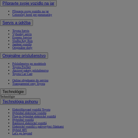
Připravte svoje vozidlo na jar
Připravte svoje vozidlo na jar
Celoročný hotel pre pneumatiky
Servis a údržba
Toyota Servis
Výhodný servis
Express Service
Služba Key Box
Jazdené vozidlá
Originálne diely
Originálne príslušenstvo
Príslušenstvo po modeloch
Toyota ProTect
Akciové pakety príslušenstva
Toyota Car Care
Online objednanie do servisu
Transparentné ceny Toyota
Technológie
Technológie
Technológia pohonu
Elektrifikované vozidlá Toyota
Hybridné elektrické vozidlá
Plug-in hybridné elektrické vozidlá
Hybridné vozidlá
Batériové elektrické vozidlá
Elektrické vozidlá s palivovými článkami
Hybrid 48V
Let's go beyond