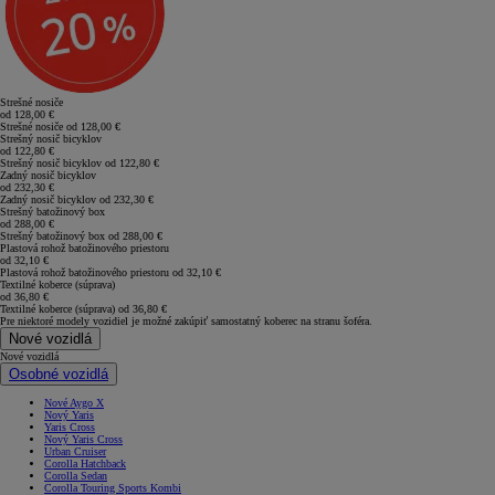
Strešné nosiče
od 128,00 €
Strešné nosiče od
128,00 €
Strešný nosič bicyklov
od 122,80 €
Strešný nosič bicyklov od
122,80 €
Zadný nosič bicyklov
od 232,30 €
Zadný nosič bicyklov od
232,30 €
Strešný batožinový box
od 288,00 €
Strešný batožinový box od
288,00 €
Plastová rohož batožinového priestoru
od 32,10 €
Plastová rohož batožinového priestoru od
32,10 €
Textilné koberce (súprava)
od 36,80 €
Textilné koberce (súprava) od
36,80 €
Pre niektoré modely vozidiel je možné zakúpiť samostatný koberec na stranu šoféra.
Nové vozidlá
Nové vozidlá
Osobné vozidlá
Nové Aygo X
Nový Yaris
Yaris Cross
Nový Yaris Cross
Urban Cruiser
Corolla Hatchback
Corolla Sedan
Corolla Touring Sports Kombi