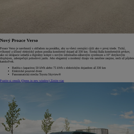
Nový Proace Verso
Proace Verso je navrhnutý s ohľadom na posádku, aby sa všetci cestujúci cítili ako v prvej triede. Tichý,
výkonný a účinný elektrický pohon ponúka komfortný dojazd až 330 km. Široká škála komfortných prvkov,
ako sú sklápacie sedadlá a digitálny kokpit s novým informačno-zábavným systémom a 10" dotykovým
displejom, zabezpečujú pohodovú jazdu. Jeho elegantný a moderný dizajn vás zaručene zaujme, nech už pôjdete
kamkoľvek.
Batéria s kapacitou 50 kWh alebo 75 kWh s elektrickým dojazdom až 330 km
Elektrické posuvné dvere
Panoramatická strecha Toyota Skyview®
Pozrite si cenník
(Opens in new window)
Zistite viac