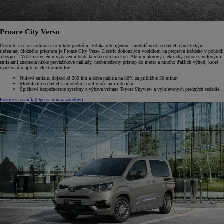
Proace City Verso
Cestujte s celou rodinou ako nikdy predtým. Vďaka inteligentnej modulárnosti sedadiel a praktickým
riešeniam úložného priestoru je Proace City Verso Electric dokonalým vozidlom na prepravu každého v pohodlí
a bezpečí. Vďaka skvelému vybaveniu bude každá cesta hračkou. Akumulátorový elektrický pohon s nulovými
emisiami znamená nízke prevádzkové náklady, neobmedzený prístup do mesta a mnoho ďalších výhod, ktoré
využívajú majitelia elektromobilov.
Nulové emisie, dojazd až 260 km a doba nabitia na 80% za približne 30 minút
Modularita sedadiel s mnohými konfiguráciami interiéru
Špičkové bezpečnostné systémy a výbava vrátane Toyota Skyview a vyhrievaných predných sedadiel
Pozrite si cenník
(Opens in new window)