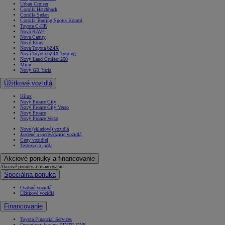
Urban Cruiser
Corolla Hatchback
Corolla Sedan
Corolla Touring Sports Kombi
Toyota C-HR
Nová RAV4
Nová Camry
Nový Prius
Nová Toyota bZ4X
Nová Toyota bZ4X Touring
Nový Land Cruiser 250
Mirai
Nový GR Yaris
Úžitkové vozidlá
Hilux
Nový Proace City
Nový Proace City Verso
Nový Proace
Nový Proace Verso
Nové (skladové) vozidlá
Jazdené a predvádzacie vozidlá
Ceny vozidiel
Testovacia jazda
Akciové ponuky a financovanie
Akciové ponuky a financovanie
Špeciálna ponuka
Osobné vozidlá
Úžitkové vozidlá
Financovanie
Toyota Financial Services
Operatívny leasing KINTO ONE