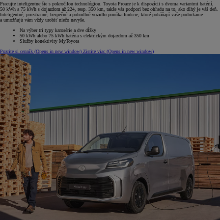
Pracujte inteligentnejšie s pokročilou technológiou. Toyota Proace je k dispozícii s dvoma variantmi batérií,
50 kWh a 75 kWh s dojazdom až 224, resp. 350 km, takže vás podporí bez ohľadu na to, ako dlhý je váš deň.
Inteligentné, priestranné, bezpečné a pohodlné vozidlo ponúka funkcie, ktoré poháňajú vaše podnikanie
a umožňujú vám vždy urobiť niečo navyše.
Na výber tri typy karosérie a dve dĺžky
50 kWh alebo 75 kWh batéria s elektrickým dojazdom až 350 km
Služby konektivity MyToyota
Pozrite si cenník
(Opens in new window)
Zistite viac
(Opens in new window)