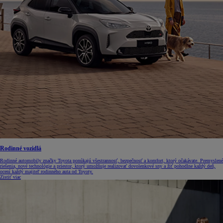
Rodinné vozidlá
Rodinné automobily značky Toyota ponúkajú všestrannosť, bezpečnosť a komfort, ktorý očakávate. Premyslené
riešenia, nové technológie a priestor, ktorý umožňuje realizovať dovolenkové sny a žiť pohodlne každý deň,
ocení každý majiteľ rodinného auta od Toyoty.
Zistiť viac