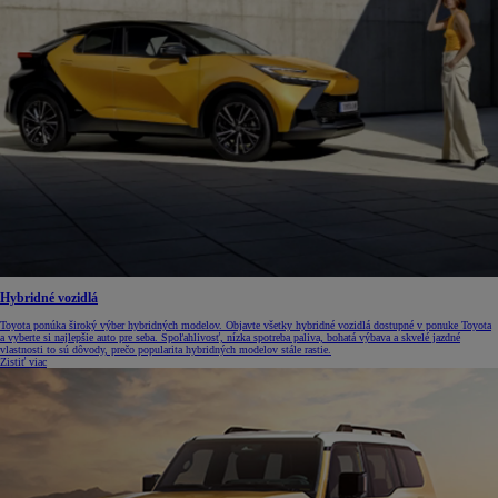
Hybridné vozidlá
Toyota ponúka široký výber hybridných modelov. Objavte všetky hybridné vozidlá dostupné v ponuke Toyota
a vyberte si najlepšie auto pre seba. Spoľahlivosť, nízka spotreba paliva, bohatá výbava a skvelé jazdné
vlastnosti to sú dôvody, prečo popularita hybridných modelov stále rastie.
Zistiť viac