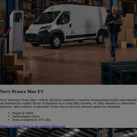
Nový Proace Max EV
Nový všestranný Proace Max s veľkým užitočným zaťažením a viacerými konfiguráciami dopĺňa najmodernejší
rad dodávkových vozidiel Toyota. K dispozícii sú tri rôzne dĺžky karosérie, tri výšky karosérie a s elektrickým
pohonom, takže možnosti sú nekonečné. Proace Max je váš nový pracovný partner bez obmedzení.
Dojazd až 420km
Nadštandardná výbava
Dvere otvárateľné do 270° uhla
Pozrite si cenník
(Opens in new window)
Zistite viac