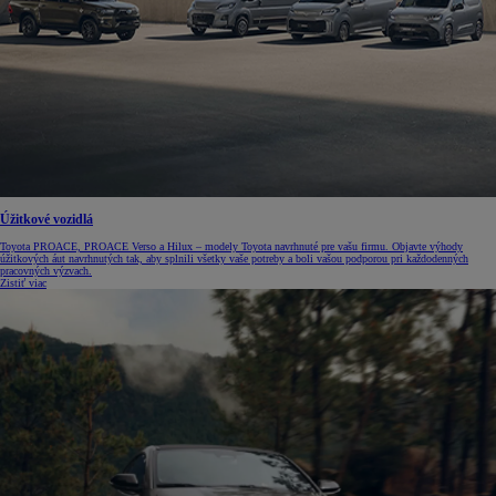
Úžitkové vozidlá
Toyota PROACE, PROACE Verso a Hilux – modely Toyota navrhnuté pre vašu firmu. Objavte výhody
úžitkových áut navrhnutých tak, aby splnili všetky vaše potreby a boli vašou podporou pri každodenných
pracovných výzvach.
Zistiť viac