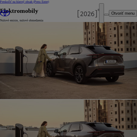
Preskočiť na hlavný obsah
(Press Enter)
Elektromobily
Otvoriť menu
Nulové emisie, nulové obmedzenia