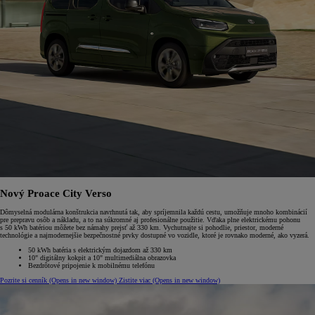
Nový Proace City Verso
Dômyselná modulárna konštrukcia navrhnutá tak, aby spríjemnila každú cestu, umožňuje mnoho kombinácií
pre prepravu osôb a nákladu, a to na súkromné aj profesionálne použitie. Vďaka plne elektrickému pohonu
s 50 kWh batériou môžete bez námahy prejsť až 330 km. Vychutnajte si pohodlie, priestor, moderné
technológie a najmodernejšie bezpečnostné prvky dostupné vo vozidle, ktoré je rovnako moderné, ako vyzerá.
50 kWh batéria s elektrickým dojazdom až 330 km
10" digitálny kokpit a 10" multimediálna obrazovka
Bezdrôtové pripojenie k mobilnému telefónu
Pozrite si cenník
(Opens in new window)
Zistite viac
(Opens in new window)