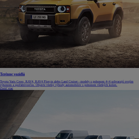
Terénne vozidlá
Toyota Yaris Cross, RAV4, RAV4 Plug-in alebo Land Cruiser - modely s pohonom 4×4 uchvacujú svojím
výkonom a spoľahlivosťou. Objavte všetky výhody automobilov s pohonom všetkých kolies.
Zistiť viac