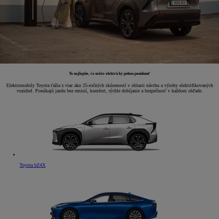
To najlepšie, čo môže elektrický pohon ponúknuť
Elektromobily Toyota ťažia z viac ako 25-ročných skúseností v oblasti návrhu a výroby elektrifikovaných
vozidiel. Ponúkajú jazdu bez emisií, komfort, rýchle dobíjanie a bezpečnosť v každom ohľade.
Toyota bZ4X