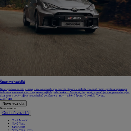
Športové vozidlá
Naše športové modely čerpajú zo skúseností spoločnosti Toyota v oblasti motoristického športu a využívajú
technológie overené v tých najextrémnejších podmienkach. Moderné, bezpečné, vyznačujúce sa pozoruhodným
dizajnom a poskytujúce neuveriteľné potešenie z jazdy – také sú športové vozidlá Toyota.
Zistiť viac
Nové vozidlá
Nové vozidlá
Osobné vozidlá
Nové Aygo X
Nový Yaris
Yaris Cross
Nový Yaris Cross