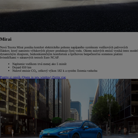
Mirai
Nová Toyota Mirai ponúka komfort elektrického pohonu napájaného systémom vodíkových palivových
článkov, ktorý namiesto výfukových plynov produkuje čistú vodu. Okrem nulových emisií vyniká tento model
dynamickým dizajnom, bezkonkurenčným komfortom a špičkovou bezpečnosťou ocenenou piatimi
hviezdičkami v nárazových testoch Euro NCAP.
Naplnenie vodíkom trvá menej ako 5 minút
Dojazd 650 km
Nulové emisie CO₂, celkový výkon 182 k a systém čistenia vzduchu
Pozrite si cenník
(Opens in new window)
Zistite viac