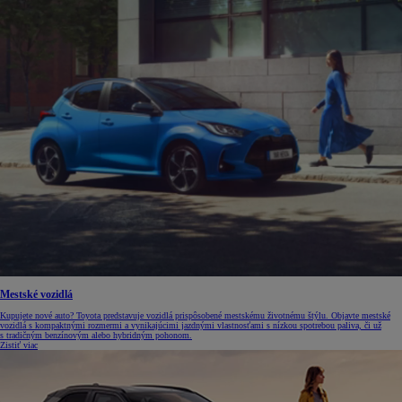
Mestské vozidlá
Kupujete nové auto? Toyota predstavuje vozidlá prispôsobené mestskému životnému štýlu. Objavte mestské
vozidlá s kompaktnými rozmermi a vynikajúcimi jazdnými vlastnosťami s nízkou spotrebou paliva, či už
s tradičným benzínovým alebo hybridným pohonom.
Zistiť viac