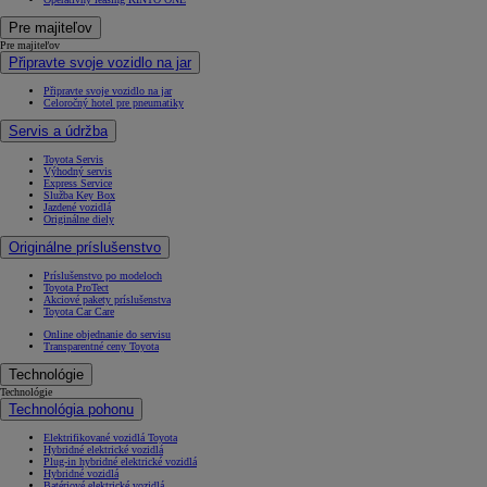
Pre majiteľov
Pre majiteľov
Připravte svoje vozidlo na jar
Připravte svoje vozidlo na jar
Celoročný hotel pre pneumatiky
Servis a údržba
Toyota Servis
Výhodný servis
Express Service
Služba Key Box
Jazdené vozidlá
Originálne diely
Originálne príslušenstvo
Príslušenstvo po modeloch
Toyota ProTect
Akciové pakety príslušenstva
Toyota Car Care
Online objednanie do servisu
Transparentné ceny Toyota
Technológie
Technológie
Technológia pohonu
Elektrifikované vozidlá Toyota
Hybridné elektrické vozidlá
Plug-in hybridné elektrické vozidlá
Hybridné vozidlá
Batériové elektrické vozidlá