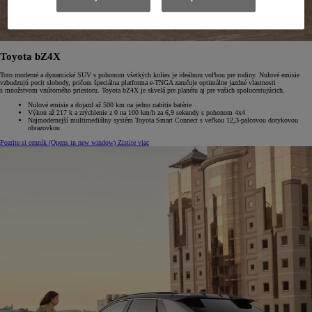
Toyota bZ4X
Toto moderné a dynamické SUV s pohonom všetkých kolies je ideálnou voľbou pre rodiny. Nulové emisie
vzbudzujú pocit slobody, pričom špeciálna platforma e-TNGA zaručuje optimálne jazdné vlastnosti
s množstvom vnútorného priestoru. Toyota bZ4X je skvelá pre planétu aj pre vašich spolucestujúcich.
Nulové emisie a dojazd až 500 km na jedno nabitie batérie
Výkon až 217 k a zrýchlenie z 0 na 100 km/h za 6,9 sekundy s pohonom 4x4
Najmodernejší multimediálny systém Toyota Smart Connect s veľkou 12,3-palcovou dotykovou
obrazovkou
Pozrite si cenník
(Opens in new window)
Zistite viac