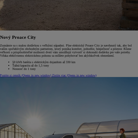
Nový Proace City
Zoznámte sa s malou dodávkou s veľkými nápadmi. Plne elektrický Proace City je navrhnutý tak, aby bol
vaším spoľahlivým obchodným partnerom, ktorý ponúka komfort, pohodlie, bezpečnosť a priestor. Rôzne
veľkosti a prispôsobiteľné možnosti dverí vám umožňujú vytvoriť si dokonalú dodávku pre vaše potreby.
Vďaka efektívnemu elektrickému pohonu sa môžete pohybovať bez akýchkoľvek obmedzení.
50 kWh batéria s elektrickým dojazdom až 330 km
Ťažná kapacita až do 1,5 tony
Nosnosť do 1 tony
Pozrite si cenník
(Opens in new window)
Zistite viac
(Opens in new window)