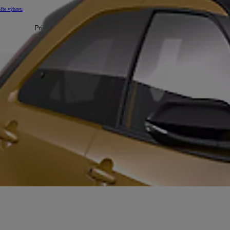
ľte výbavu
ai
Executive
:
Pridať na porovnanie
Mirai
Executive
:
b8cc-6550859538cd