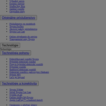
Výhodný servis
Express Service
Služba Key Box
Jazdené vozidlá
Originálne diely
Originálne príslušenstvo
Príslušenstvo po modeloch
Toyota ProTect
Akciové pakety príslušenstva
Toyota Car Care
Online objednanie do servisu
Transparentné ceny Toyota
Technológie
Technológie
Technológia pohonu
Elektrifikované vozidlá Toyota
Hybridné elektrické vozidlá
Plug-in hybridné elektrické vozidlá
Hybridné vozidlá
Batériové elektrické vozidlá
Elektrické vozidlá s palivovými článkami
Od
16 690 €
s DPH
Hybrid 48V
Let's go beyond
vr. zvýhodnenia
1 000 €
Technológie a konektivita
a bonusu za výkup
500 €
Toyota T-Mate
Nový Yaris Cross
Súťaž Toyota Car Care
Systém eCall
HYBRID
Online služby/MyToyota
Apple CarPlay™ a Android Auto®
Oznámenie o zdieľaní údajov