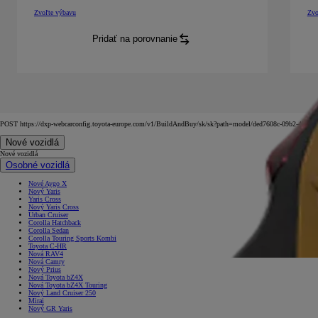
Zvoľte výbavu
Zvo
Mirai
Comfort
:
Mir
Pridať na porovnanie
Mirai
Comfort
:
POST https://dxp-webcarconfig.toyota-europe.com/v1/BuildAndBuy/sk/sk?path=model/ded7608c-09b2-4746-
Nové vozidlá
Nové vozidlá
Osobné vozidlá
Nové Aygo X
Nový Yaris
Yaris Cross
Nový Yaris Cross
Urban Cruiser
Corolla Hatchback
Corolla Sedan
Corolla Touring Sports Kombi
Toyota C-HR
Nová RAV4
Nová Camry
Nový Prius
Nová Toyota bZ4X
Nová Toyota bZ4X Touring
Nový Land Cruiser 250
Mirai
Nový GR Yaris