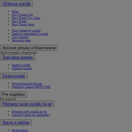
Úžitkové vozidlá
Hilux
Nový Proace City
Nový Proace City Verso
Nový Proace
Nový Proace Verso
Nové (skladové) vozidlá
Jazdené a predvádzacie vozidlá
Ceny vozidiel
Testovacia jazda
Akciové ponuky a financovanie
Akciové ponuky a financovanie
Špeciálna ponuka
Osobné vozidlá
Úžitkové vozidlá
Financovanie
Toyota Financial Services
Operatívny leasing KINTO ONE
Pre majiteľov
Pre majiteľov
Připravte svoje vozidlo na jar
Připravte svoje vozidlo na jar
Celoročný hotel pre pneumatiky
Servis a údržba
Toyota Servis