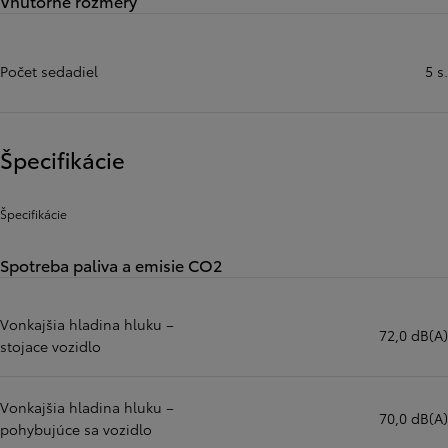
Vnútorné rozmery
Počet sedadiel
5 s.
Špecifikácie
Špecifikácie
Spotreba paliva a emisie CO2
Vonkajšia hladina hluku –
72,0 dB(A)
stojace vozidlo
Vonkajšia hladina hluku –
70,0 dB(A)
pohybujúce sa vozidlo