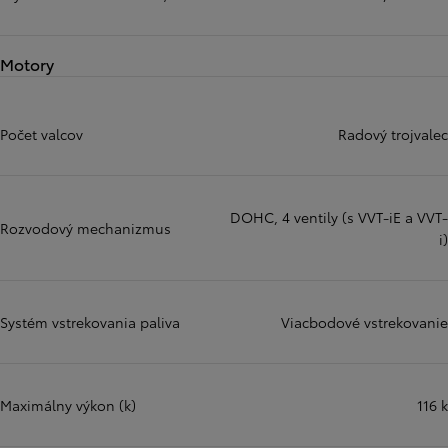
Motory
Počet valcov
Radový trojvalec
DOHC, 4 ventily (s VVT-iE a VVT-
Rozvodový mechanizmus
i)
Systém vstrekovania paliva
Viacbodové vstrekovanie
Maximálny výkon (k)
116 k