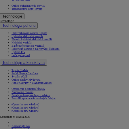
Online objednanie do servisu
Transparentné ceny Toyota
Technológie
Technológie
Technológia pohonu
Elektrifikované vozidlá Toyota
Hybridné elektrické vozidlá
Plug-in hybridné elektrické vozidlá
Hybridné vozidlá
Batériové elektrické vozidlá
Elektrické vozidlá s palivovými článkami
Hybrid 48V
Let's go beyond
Technológie a konektivita
Toyota T-Mate
Súťaž Toyota Car Care
Systém eCall
Online služby/MyToyota
Apple CarPlay™ a Android Auto®
Oznámenie o zdieľaní údajov
Nastavenia cookies
Zásady ochrany osobných údajov
Pravidlá spracovania osobných údajov
(Opens in new window)
(Opens in new window)
(Opens in new window)
Copyright © Toyota 2026
Kontaktujte nás