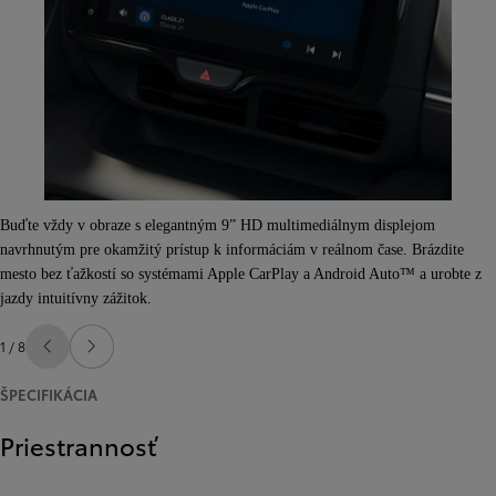
Buďte vždy v obraze s elegantným 9” HD multimediálnym displejom
navrhnutým pre okamžitý prístup k informáciám v reálnom čase. Brázdite
mesto bez ťažkostí so systémami Apple CarPlay a Android Auto™ a urobte z
jazdy intuitívny zážitok.
1 / 8
Predchádzajúca stránka
Ďalšia stránka
ŠPECIFIKÁCIA
Priestrannosť