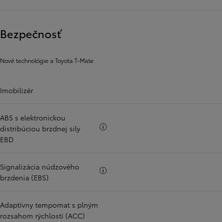
Bezpečnosť
Nové technológie a Toyota T-Mate
Imobilizér
ABS s elektronickou
Viac informácii
distribúciou brzdnej sily
EBD
Signalizácia núdzového
Viac informácii
brzdenia (EBS)
Adaptívny tempomat s plným
rozsahom rýchlostí (ACC)