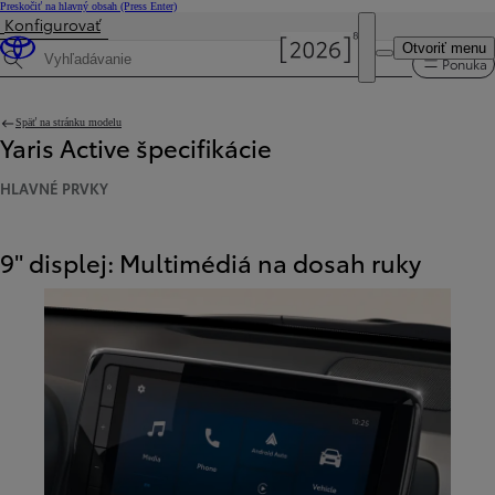
Preskočiť na hlavný obsah
(Press Enter)
Konfigurovať
Cena je aktualizovaná Cena vašej konfigurácie je 19 030 €.
Otvoriť menu
Ponuka
Hľadaná špecifikácia
Späť na stránku modelu
Yaris Active špecifikácie
HLAVNÉ PRVKY
9" displej: Multimédiá na dosah ruky