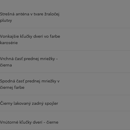
Strešná anténa v tvare žraločej
plutvy
Vonkajšie kľučky dverí vo farbe
karosérie
Vrchná časť prednej mriežky -
čierna
Spodná časť prednej mriežky v
čiernej farbe
Čierny lakovaný zadný spojler
Vnútorné kľučky dverí - čierne