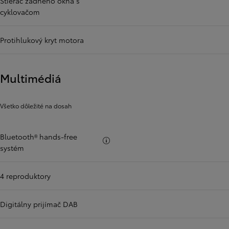
Stierač zadného okna s
cyklovačom
Protihlukový kryt motora
Multimédiá
Všetko dôležité na dosah
Bluetooth® hands-free
Viac informácii
systém
4 reproduktory
Digitálny prijímač DAB