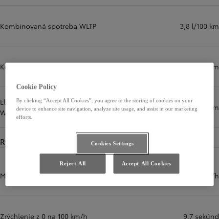
Kombinovaná spotreba WLTP
3,8 l/100 km
Kombinované emisie CO2 WLTP
86 g/km
Cookie Policy
Elektrický dojazd – Kombinovaný
By clicking “Accept All Cookies”, you agree to the storing of cookies on your
km
device to enhance site navigation, analyze site usage, and assist in our marketing
WLTP (km)
efforts.
Rýchlosti
Cookies Settings
Reject All
Accept All Cookies
Maximálna rýchlosť
175 km/h
Zrýchlenie z 0 na 100 km/h
9,7 sekúnd