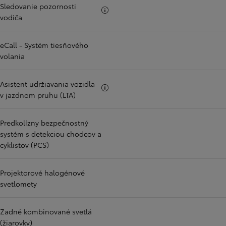
Sledovanie pozornosti
Viac informácii
vodiča
eCall - Systém tiesňového
volania
Asistent udržiavania vozidla
Viac informácii
v jazdnom pruhu (LTA)
Predkolízny bezpečnostný
systém s detekciou chodcov a
cyklistov (PCS)
Projektorové halogénové
svetlomety
Zadné kombinované svetlá
(žiarovky)