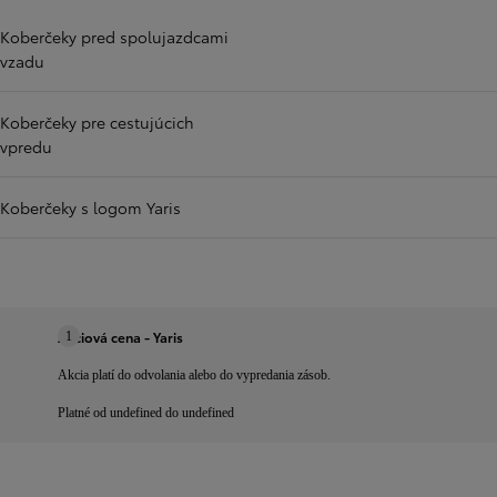
Koberčeky pred spolujazdcami
vzadu
Koberčeky pre cestujúcich
vpredu
Koberčeky s logom Yaris
Akciová cena - Yaris
1
Akcia platí do odvolania alebo do vypredania zásob.
Platné od undefined do undefined