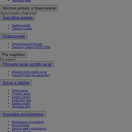
Testovacia jazda
Akciové ponuky a financovanie
Akciové ponuky a financovanie
Špeciálna ponuka
Osobné vozidlá
Úžitkové vozidlá
Financovanie
Toyota Financial Services
Operatívny leasing KINTO ONE
Pre majiteľov
Pre majiteľov
Připravte svoje vozidlo na jar
Připravte svoje vozidlo na jar
Celoročný hotel pre pneumatiky
Servis a údržba
Toyota Servis
Výhodný servis
Express Service
Služba Key Box
Jazdené vozidlá
Originálne diely
Originálne príslušenstvo
Príslušenstvo po modeloch
Toyota ProTect
Akciové pakety príslušenstva
Toyota Car Care