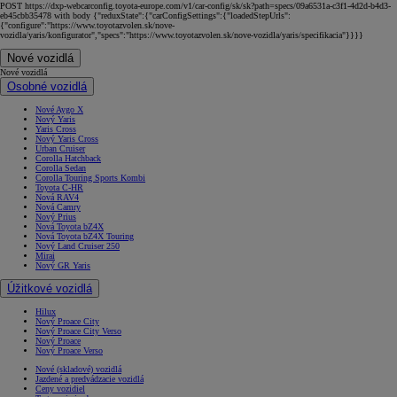
POST https://dxp-webcarconfig.toyota-europe.com/v1/car-config/sk/sk?path=specs/09a6531a-c3f1-4d2d-b4d3-
eb45cbb35478 with body {"reduxState":{"carConfigSettings":{"loadedStepUrls":
{"configure":"https://www.toyotazvolen.sk/nove-
vozidla/yaris/konfigurator","specs":"https://www.toyotazvolen.sk/nove-vozidla/yaris/specifikacia"}}}}
Nové vozidlá
Nové vozidlá
Osobné vozidlá
Nové Aygo X
Nový Yaris
Yaris Cross
Nový Yaris Cross
Urban Cruiser
Corolla Hatchback
Corolla Sedan
Corolla Touring Sports Kombi
Toyota C-HR
Nová RAV4
Nová Camry
Nový Prius
Nová Toyota bZ4X
Nová Toyota bZ4X Touring
Nový Land Cruiser 250
Mirai
Nový GR Yaris
Úžitkové vozidlá
Hilux
Nový Proace City
Nový Proace City Verso
Nový Proace
Nový Proace Verso
Nové (skladové) vozidlá
Jazdené a predvádzacie vozidlá
Ceny vozidiel