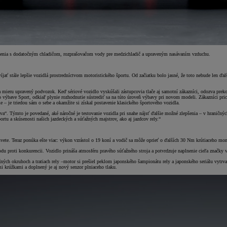
adenia s dodatočným chladičom, rozprašovačom vody pre medzichladič a upraveným nasávaním vzduchu.
stále lepšie vozidlá prostredníctvom motoristického športu. Od začiatku bolo jasné, že toto nebude len ďalší
mieru upravený podvozok. Keď sériové vozidlo vyskúšali zástupcovia tlače aj samotní zákazníci, odozva prek
výbave Sport, odkiaľ plynie rozhodnutie sústrediť sa na túto úroveň výbavy pri novom modeli. Zákazníci prich
 – je triedou sám o sebe a okamžite si získal postavenie klasického športového vozidla.
a“. Týmto je povedané, aké náročné je testovanie vozidla pri snahe nájsť ďalšie možné zlepšenia – v hraničn
u a skúsenosti našich jazdeckých a súťažných majstrov, ako aj jazdcov rely.“
vete. Teraz ponúka ešte viac: výkon vzrástol o 19 koní a vodič sa môže oprieť o ďalších 30 Nm krútiaceho m
proti konkurencii. Vozidlo prináša atmosféru pravého súťažného stroja a potvrdzuje naplnenie cieľa značky vy
ťažných okruhoch a tratiach rely –motor si prešiel peklom japonského šampionátu rely a japonského seriálu vy
i krúžkami a doplnený je aj nový senzor plniaceho tlaku.