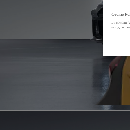
Cookie Pol
By clicking “
usage, and ass