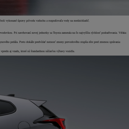
 boli vykonané úpravy prívodu vzduchu a rozprašovača vody na medzichladič.
vodovkou. Pri navrhovaní novej jednotky sa Toyota zamerala na čo najvyššiu rýchlosť podraďovania. Vďaka
 plynového pedála. Preto dokáže predvídať nutnosť zmeny prevodového stupňa ešte pred zmenou správania
 vpredu aj vzadu, ktoré sú štandardnou súčasťou výbavy vozidla.