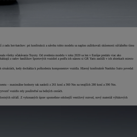
 z radu hot-hatchov: pri konštrukcii a návrhu tohto modelu sa naplno zužitkovali skúsenosti súťažného tímu
onala všetky očakávania Toyoty. Od uvedenia modelu v roku 2020 sa len v Európe predalo viac ako
ádzajú z radov fanúšikov športových vozidiel a podľa ich názoru si GR Yaris zaslúži v ich zbierkach miesto
ých situáciách, kedy dochádza k poškodeniu komponentov vozidla. Hlavný konštruktér Naohiko Saito povedal:
omentu – maximálne hodnoty tak narástli z 261 koní a 360 Nm na terajších 280 koní a 390 Nm.
tvoriť vozidlo rely použiteľné na bežných cestách.
trvalostných súťaží. Z vykonaných úprav spomeňme odolnejší ventilový rozvod, nový materiál výfukových