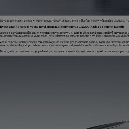
Nový model bude v ponuke v jedinej úrovni výbavy „Sport“, ktorej súčasťou je paket výkonného chladenia. V
Rýchle zmeny prevodov vďaka novej automatickej prevodovke GAZOO Racing s priamym radením
Jednou z najvýznamnejších zmien v projekte novej Toyoty GR Yaris je úplne nová osemstupňová prevodovka G
automatickému ovládaniu sa vodič môže lepšie sústrediť na samotné riadenie a ovládanie brzdového a plynovéh
Zatiaľ čo bežné systémy radenia zaznamenávajú iba niektoré prvky správania vozidla, napríklad intenzitu spom
vozidla, aby zvolený stupeň odrážal zámery vodiča a lepšie zodpovedal spôsobu ovládania v rukách profesionál
Od
22 390 €
s DPH
Nový systém už preukázal svoje prednosti pri testovaní na okruhoch, keď dokázal zlepšiť čas na kolo v porov
vr. zvýhodnenia
1 300 €
a bonusu za výkup
800 €
Corolla Sedan
AJ HYBRID