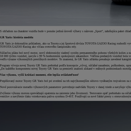
S ohľadom na charakter vozidla bude v ponuke jediná úroveň výbavy s názvom „Sport“, zahrňujúca paket chl
GR Yaris: história modelu
GR Yaris je dokonalým príkladom, ako sa Toyota a jej športová divízia TOYOTA GAZOO Racing rozhodli vyvíjať 
TOYOTA GAZOO Racing ako víťaza svetového šampionátu rely.
Súčasťou plánu bol nový motor, nový elektronicky riadený systém permanentného pohonu všetkých kolies a na 
18 000 týchto vozidiel, navyše s 99 % hodnotením spokojnosti zákazníkov. Väčšina predaných vozidiel bola vo 
vedľa výrazne výkonnejších prestížnych modelov. To znamená, že GR Yaris zďaleka presahuje zavedené kategórie
Program vývoja novej Toyoty GR Yaris prebiehal podľa koncepcie „vývoj, súťažné nasadenie, poškodenie, oprav
„Do každého komponentu novej Toyoty GR Yaris sa premietli znalosti získané v reálnych podmienkach motošport
Viac výkonu, vyšší krútiaci moment, ešte lepšia ovládateľnosť
Preplňovaný motor Toyoty GR Yaris bol pri uvedení na trh najvýkonnejším sériovo vyrábaným trojvalcom na s
Nové porovnávacie meradlo výkonových parametrov potvrdzuje nadvládu Toyoty v danej triede a navyšuje výhodu 
Zvýšenie výkonu motora sprevádzajú opatrenia na zaistenie jeho životnosti. Testovanie opäť prebiehalo na sú
ventilov a navýšenie tlaku vstrekovania paliva systému D-4ST. Používajú sa nové ľahké piesty s oteruvzdorným