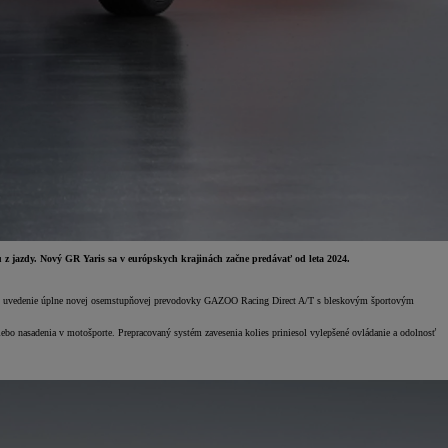
u z jazdy. Nový GR Yaris sa v európskych krajinách začne predávať od leta 2024.
resp. uvedenie úplne novej osemstupňovej prevodovky GAZOO Racing Direct A/T s bleskovým športovým
lebo nasadenia v motošporte. Prepracovaný systém zavesenia kolies priniesol vylepšené ovládanie a odolnosť