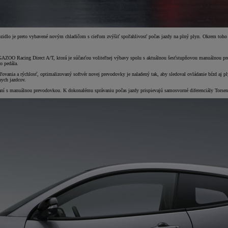
ozidlo je preto vybavené novým chladičom s cieľom zvýšiť spoľahlivosť počas jazdy na plný plyn. Okrem toho
AZOO Racing Direct A/T, ktorá je súčasťou voliteľnej výbavy spolu s aktuálnou šesťstupňovou manuálnou pre
o pedála.
aľovania a rýchlosť, optimalizovaný softvér novej prevodovky je naladený tak, aby sledoval ovládanie bŕzd aj
nych jazdcov.
naní s manuálnou prevodovkou. K dokonalému správaniu počas jazdy prispievajú samosvorné diferenciály Torsen