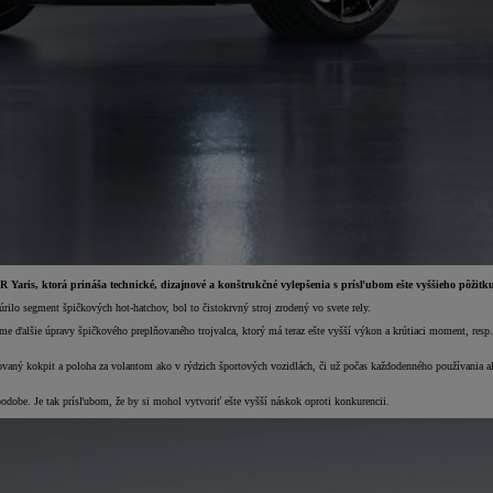
R Yaris, ktorá prináša technické, dizajnové a konštrukčné vylepšenia s prísľubom ešte vyššieho pôžitk
rilo segment špičkových hot-hatchov, bol to čistokrvný stroj zrodený vo svete rely.
me ďalšie úpravy špičkového preplňovaného trojvalca, ktorý má teraz ešte vyšší výkon a krútiaci moment, 
covaný kokpit a poloha za volantom ako v rýdzich športových vozidlách, či už počas každodenného používania a
dobe. Je tak prísľubom, že by si mohol vytvoriť ešte vyšší náskok oproti konkurencii.