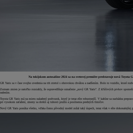
Na tokijskom autosalóne 2024 sa na svetovej premiére predstavuje nová Toyota G
GR Yaris sa v čase svojho uvedenia na trh stretol s obrovskou chválou a nadšením. Bolo to vozidlo, ktoré rozbú
Zoznam zmien je natoľko rozsiahly, že ospravedlňuje označenie „nový GR Yaris“. Z kľúčových prvkov spomeň
Od
16 690 €
s DPH
radením.
Toyota GR Yaris má na mieru naladený podvozok, ktorý je teraz ešte robustnejší. V kabíne sa nachádza prepra
vr. zvýhodnenia
1 000 €
pri vysokom zaťažení, zmeny sa dotkli aj tuhosti pružín a posilnenia predných tlmičov.
a bonusu za výkup
500 €
Nový GR Yaris ponúka všetko, vďaka čomu pôvodný model zožal taký úspech, teraz však v ešte dokonalejšej po
Nový Yaris Cross
HYBRID