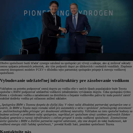
Obidve spoločnosti budú hľadať synergie založené na spolupráci pri vývoji a nákupe, ako aj znižovať náklady
cestou spájania pohonných jednotiek, aby tým podporili dopyt po úžitkových i osobných vozidlách. Zlepšenie
cenovej dostupnosti modelov FCEV v dôsledku tejto partnerskej spolupráce prispeje k rozvoju vodíkovej
spoločnosti.
Vybudovanie udržateľnej infraštruktúry pre zásobovanie vodíkom
Vzhľadom na potrebu podporovať centrá dopytu po vodíku ešte v raných fázach popularizácie bude Toyota
spoločne s BMW podporovať udržateľnú vodíkovú infraštruktúru vytváraním dopytu. Úzka spolupráca týchto
firiem s výrobcami vodíka a zariadeniami na distribúciu a čerpanie vodíkového paliva by mala pomôcť zaistiť
stabilné dodávky vodíka pri súčasnom znížení nákladov.
„Spolupráca BMW s Toyotou dospela do ďalšej fázy. V rámci našej dlhodobej partnerskej spolupráce sme si
overili, že BMW a Toyota majú rovnakú vášeň pre automobily a veria v správnosť ‚technologickej otvorenosti‘
a ‚multitechnologického prístupu‘ pri dosahovaní uhlíkovej neutrality. Vzhľadom na tieto spoločné hodnoty sa
budeme usilovať o prehĺbenie našej spolupráce, napríklad pri spoločnom vývoji systémov palivových článkov
budúcej generácie a rozvoji infraštruktúry s cieľom prispieť k vzniku vodíkovej spoločnosti. Zintenzívnime
úsilie spoločne s BMW a ďalšími partnermi naprieč odvetviami, aby sme dospeli do takej budúcnosti, kde
vodíková energia slúži ľudskej spoločnosti,“
povedal Kodži Sató, prezident spoločnosti Toyota.
Kontaktujte nás