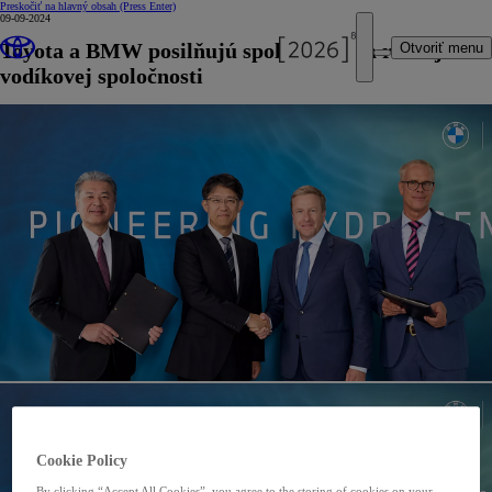
Preskočiť na hlavný obsah
(Press Enter)
09-09-2024
Toyota a BMW posilňujú spoluprácu na rozvoji
Otvoriť menu
vodíkovej spoločnosti
Cookie Policy
By clicking “Accept All Cookies”, you agree to the storing of cookies on your