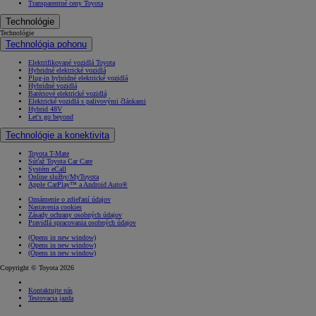
Transparentné ceny Toyota
Technológie
Technológie
Technológia pohonu
Elektrifikované vozidlá Toyota
Hybridné elektrické vozidlá
Plug-in hybridné elektrické vozidlá
Hybridné vozidlá
Batériové elektrické vozidlá
Elektrické vozidlá s palivovými článkami
Hybrid 48V
Let's go beyond
Technológie a konektivita
Toyota T-Mate
Súťaž Toyota Car Care
Systém eCall
Online služby/MyToyota
Apple CarPlay™ a Android Auto®
Oznámenie o zdieľaní údajov
Nastavenia cookies
Zásady ochrany osobných údajov
Pravidlá spracovania osobných údajov
(Opens in new window)
(Opens in new window)
(Opens in new window)
Copyright © Toyota 2026
Kontaktujte nás
Testovacia jazda