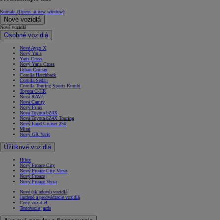
Kontakt
(Opens in new window)
Nové vozidlá
Nové vozidlá
Osobné vozidlá
Nové Aygo X
Nový Yaris
Yaris Cross
Nový Yaris Cross
Urban Cruiser
Corolla Hatchback
Corolla Sedan
Corolla Touring Sports Kombi
Toyota C-HR
Nová RAV4
Nová Camry
Nový Prius
Nová Toyota bZ4X
Nová Toyota bZ4X Touring
Nový Land Cruiser 250
Mirai
Nový GR Yaris
Úžitkové vozidlá
Hilux
Nový Proace City
Nový Proace City Verso
Nový Proace
Nový Proace Verso
Nové (skladové) vozidlá
Jazdené a predvádzacie vozidlá
Ceny vozidiel
Testovacia jazda