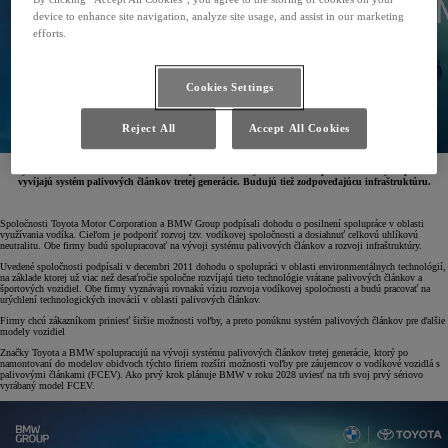
device to enhance site navigation, analyze site usage, and assist in our marketing
efforts.
Cookies Settings
Reject All
Accept All Cookies
Toyota a BMW chcú obohatiť modelovú ponuku osobných vozidiel na palivové články a spoločne
vyvíjajú systém palivových článkov tretej generácie. Budujú tiež zodpovedajúcu infraštruktúru.
Spoločnosti Toyota Motor Corporation a BMW Group podpísali dohodu o posilnení spolupráce v oblasti
využívania vodíka. Cieľom je podporiť rozvoj tzv. vodíkovej spoločnosti a dosiahnuť celkovú uhlíkovú
neutralitu. Obe firmy budú spolupracovať na vývoji systému palivových článkov a rozvoji infraštruktúry.
Uvedené spoločnosti podpísali v decembri 2011 dohodu o spolupráci v oblasti environmentálnych technológií,
na základe ktorej už viac než desaťročie spoločne rozvíjajú tieto technológie vrátane palivových článkov a
športových vozidiel. Obe firmy vyznávajú rovnakú víziu rozvoja vodíkovej spoločnosti a budú pracovať na
urýchlení technologických inovácií v oblasti palivových článkov.
Firmy chcú zákazníkom priniesť širšie možnosti voľby, a preto ponúknu systém palivových článkov pre ďalšie
modely vozidiel
Značky Toyota a BMW spolupracujú na vývoji systému palivových článkov tretej generácie, ktorý po
namontovaní do modelov obidvoch týchto firiem rozšíri možnosti voľby pre záujemcov o vodíkové vozidlá s
palivovými článkami (FCEV). Ako prvý krok plánuje BMW v roku 2028 uviesť na trh svoj prvý sériovo
vyrábaný model FCEV.