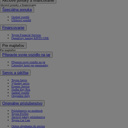
Akciové ponuky a financovanie
Akciové ponuky a financovanie
Špeciálna ponuka
Osobné vozidlá
Úžitkové vozidlá
Financovanie
Toyota Financial Services
Operatívny leasing KINTO ONE
Pre majiteľov
Pre majiteľov
Připravte svoje vozidlo na jar
Připravte svoje vozidlo na jar
Celoročný hotel pre pneumatiky
Servis a údržba
Toyota Servis
Výhodný servis
Express Service
Služba Key Box
Jazdené vozidlá
Originálne diely
Originálne príslušenstvo
Príslušenstvo po modeloch
Toyota ProTect
Akciové pakety príslušenstva
Toyota Car Care
Online objednanie do servisu