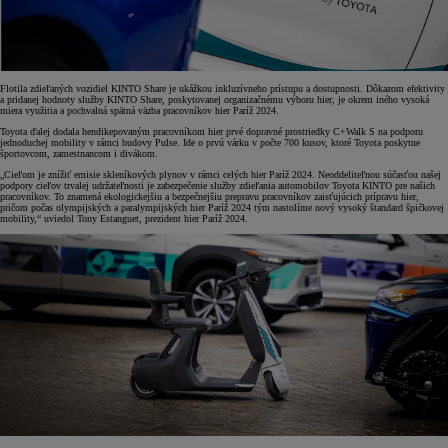
Flotila zdieľaných vozidiel KINTO Share je ukážkou inkluzívneho prístupu a dostupnosti. Dôkazom efektivity
a pridanej hodnoty služby KINTO Share, poskytovanej organizačnému výboru hier, je okrem iného vysoká
miera využitia a pochvalná spätná väzba pracovníkov hier Paríž 2024.
Toyota ďalej dodala hendikepovaným pracovníkom hier prvé dopravné prostriedky C+Walk S na podporu
jednoduchej mobility v rámci budovy Pulse. Ide o prvú várku v počte 700 kusov, ktoré Toyota poskytne
športovcom, zamestnancom i divákom.
„Cieľom je znížiť emisie skleníkových plynov v rámci celých hier Paríž 2024. Neoddeliteľnou súčasťou našej
podpory cieľov trvalej udržateľnosti je zabezpečenie služby zdieľania automobilov Toyota KINTO pre našich
pracovníkov. To znamená ekologickejšiu a bezpečnejšiu prepravu pracovníkov zaisťujúcich prípravu hier,
pričom počas olympijských a paralympijských hier Paríž 2024 tým nastolíme nový vysoký štandard špičkovej
mobility,“ uviedol Tony Estanguet, prezident hier Paríž 2024.