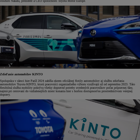
Jošihiro Nakata, prezident a CEO spoločnosti Toyota Motor Europe.
Zdieľanie automobilov KINTO
Spolupráca v rámci hier Paríž 2024 zahŕňa okrem oficiálnej flotily automobilov aj službu zdieľania
automobilov Toyota KINTO, ktorú pracovníci organizačného výboru využívajú už od septembra 2023. Táto
flexibilná služba mobility pokrýva všetky dopravné potreby uvedených pracovníkov počas prípravnej fázy,
najmä pri cestovaní do vzdialenejších miest konania hier s horšou dostupnosťou prostredníctvom verejnej
dopravy.