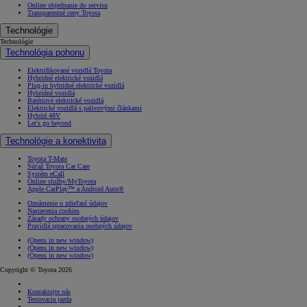
Online objednanie do servisu
Transparentné ceny Toyota
Technológie
Technológie
Technológia pohonu
Elektrifikované vozidlá Toyota
Hybridné elektrické vozidlá
Plug-in hybridné elektrické vozidlá
Hybridné vozidlá
Batériové elektrické vozidlá
Elektrické vozidlá s palivovými článkami
Hybrid 48V
Let's go beyond
Technológie a konektivita
Toyota T-Mate
Súťaž Toyota Car Care
Systém eCall
Online služby/MyToyota
Apple CarPlay™ a Android Auto®
Oznámenie o zdieľaní údajov
Nastavenia cookies
Zásady ochrany osobných údajov
Pravidlá spracovania osobných údajov
(Opens in new window)
(Opens in new window)
(Opens in new window)
Copyright © Toyota 2026
Kontaktujte nás
Testovacia jazda