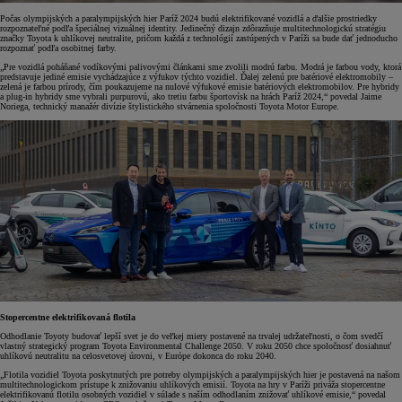
Počas olympijských a paralympijských hier Paríž 2024 budú elektrifikované vozidlá a ďalšie prostriedky
rozpoznateľné podľa špeciálnej vizuálnej identity. Jedinečný dizajn zdôrazňuje multitechnologickú stratégiu
značky Toyota k uhlíkovej neutralite, pričom každá z technológií zastúpených v Paríži sa bude dať jednoducho
rozpoznať podľa osobitnej farby.
„Pre vozidlá poháňané vodíkovými palivovými článkami sme zvolili modrú farbu. Modrá je farbou vody, ktorá
predstavuje jediné emisie vychádzajúce z výfukov týchto vozidiel. Ďalej zelenú pre batériové elektromobily –
zelená je farbou prírody, čím poukazujeme na nulové výfukové emisie batériových elektromobilov. Pre hybridy
a plug-in hybridy sme vybrali purpurovú, ako tretiu farbu športovísk na hrách Paríž 2024,“ povedal Jaime
Noriega, technický manažér divízie štylistického stvárnenia spoločnosti Toyota Motor Europe.
Stopercentne elektrifikovaná flotila
Odhodlanie Toyoty budovať lepší svet je do veľkej miery postavené na trvalej udržateľnosti, o čom svedčí
vlastný strategický program Toyota Environmental Challenge 2050. V roku 2050 chce spoločnosť dosiahnuť
uhlíkovú neutralitu na celosvetovej úrovni, v Európe dokonca do roku 2040.
„Flotila vozidiel Toyota poskytnutých pre potreby olympijských a paralympijských hier je postavená na našom
multitechnologickom prístupe k znižovaniu uhlíkových emisií. Toyota na hry v Paríži priváža stopercentne
elektrifikovanú flotilu osobných vozidiel v súlade s naším odhodlaním znižovať uhlíkové emisie,“ povedal