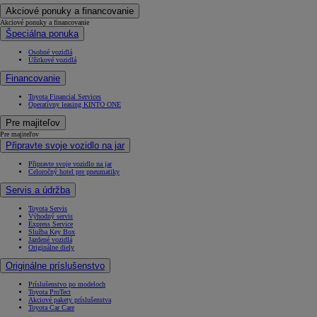
Akciové ponuky a financovanie
Akciové ponuky a financovanie
Špeciálna ponuka
Osobné vozidlá
Úžitkové vozidlá
Financovanie
Toyota Financial Services
Operatívny leasing KINTO ONE
Pre majiteľov
Pre majiteľov
Připravte svoje vozidlo na jar
Připravte svoje vozidlo na jar
Celoročný hotel pre pneumatiky
Servis a údržba
Toyota Servis
Výhodný servis
Express Service
Služba Key Box
Jazdené vozidlá
Originálne diely
Originálne príslušenstvo
Príslušenstvo po modeloch
Toyota ProTect
Akciové pakety príslušenstva
Toyota Car Care