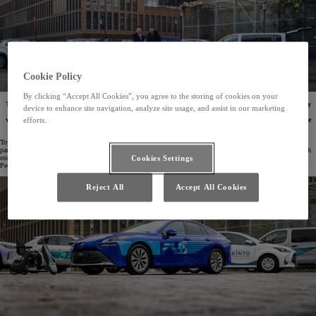
Cookie Policy
By clicking “Accept All Cookies”, you agree to the storing of cookies on your
Toyota už dodala prvé vozidlá na podporu olympijských a paralympijských hier v Paríži 2024. Hry
device to enhance site navigation, analyze site usage, and assist in our marketing
chce premeniť na prehliadku inovatívnej a udržateľnej mobility. Každá z technológií zastúpených
v rámci jednotlivých vozidiel sa bude dať rozpoznať podľa vlastnej farby. Doprava počas hier bude
efforts.
úplne ekologická a využívať ju budú športovci, personál, dobrovoľníci i diváci.
Toyota v úlohe celosvetového partnera Medzinárodného olympijského výboru (IOC) a Medzinárodného
paralympijského výboru (IPC) pre mobilitu poskytne flotilu pozostávajúcu z viac než 2 650 elektrifikovaných
osobných automobilov a 700 elektrických prostriedkov mobility, kam patrí i 250 vozidiel APM (Accessible
Cookies Settings
People Mover) špeciálne upravených pre tieto hry a vyrobených v Európe.
Reject All
Accept All Cookies