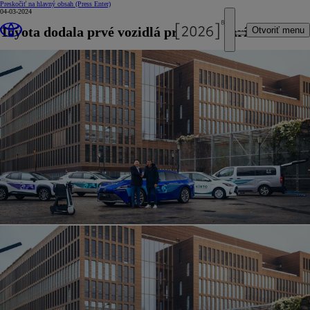
Preskočiť na hlavný obsah
(Press Enter)
04-03-2024
Toyota dodala prvé vozidlá pre hry v Paríži
Otvoriť menu