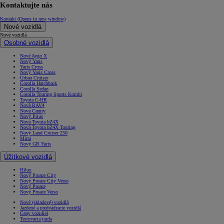
Kontaktujte nás
Kontakt
(Opens in new window)
Nové vozidlá
Nové vozidlá
Osobné vozidlá
Nové Aygo X
Nový Yaris
Yaris Cross
Nový Yaris Cross
Urban Cruiser
Corolla Hatchback
Corolla Sedan
Corolla Touring Sports Kombi
Toyota C-HR
Nová RAV4
Nová Camry
Nový Prius
Nová Toyota bZ4X
Nová Toyota bZ4X Touring
Nový Land Cruiser 250
Mirai
Nový GR Yaris
Úžitkové vozidlá
Hilux
Nový Proace City
Nový Proace City Verso
Nový Proace
Nový Proace Verso
Nové (skladové) vozidlá
Jazdené a predvádzacie vozidlá
Ceny vozidiel
Testovacia jazda