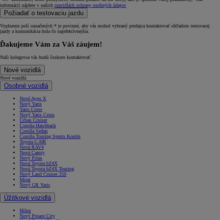
informácií nájdete v našich
pravidlách ochrany osobných údajov
Požiadať o testovaciu jazdu
Vyplnenie polí označených * je povinné, aby vás mohol vybraný predajca kontaktovať ohľadom testovacej
jazdy a komunikácia bola čo najefektívnejšia.
Ďakujeme Vám za Váš záujem!
Naši kolegovia vás budú čoskoro kontaktovať.
Nové vozidlá
Nové vozidlá
Osobné vozidlá
Nové Aygo X
Nový Yaris
Yaris Cross
Nový Yaris Cross
Urban Cruiser
Corolla Hatchback
Corolla Sedan
Corolla Touring Sports Kombi
Toyota C-HR
Nová RAV4
Nová Camry
Nový Prius
Nová Toyota bZ4X
Nová Toyota bZ4X Touring
Nový Land Cruiser 250
Mirai
Nový GR Yaris
Úžitkové vozidlá
Hilux
Nový Proace City