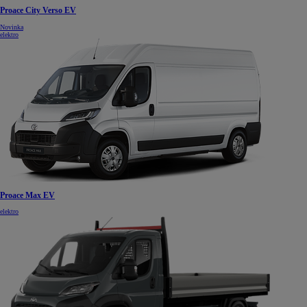
Proace City Verso EV
Novinka
elektro
Proace Max EV
elektro