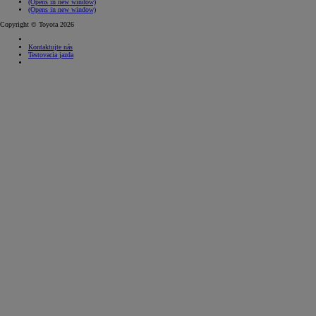
(Opens in new window)
(Opens in new window)
Copyright © Toyota 2026
Kontaktujte nás
Testovacia jazda