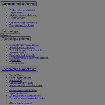
Originálne príslušenstvo
Príslušenstvo po modeloch
Toyota ProTect
Akciové pakety príslušenstva
Toyota Car Care
Online objednanie do servisu
Transparentné ceny Toyota
Technológie
Technológie
Technológia pohonu
Elektrifikované vozidlá Toyota
Hybridné elektrické vozidlá
Plug-in hybridné elektrické vozidlá
Hybridné vozidlá
Batériové elektrické vozidlá
Elektrické vozidlá s palivovými článkami
Hybrid 48V
Let's go beyond
Technológie a konektivita
Toyota T-Mate
Súťaž Toyota Car Care
Systém eCall
Online služby/MyToyota
Apple CarPlay™ a Android Auto®
Oznámenie o zdieľaní údajov
Nastavenia cookies
Zásady ochrany osobných údajov
Pravidlá spracovania osobných údajov
(Opens in new window)