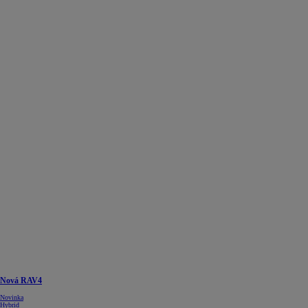
Nová RAV4
Novinka
Hybrid