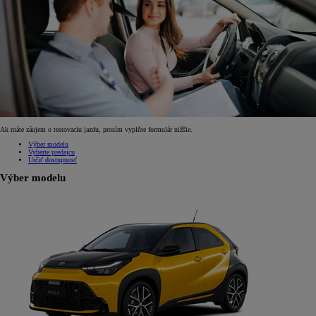
Ak máte záujem o testovaciu jazdu, prosím vyplňte formulár nižšie.
Výber modelu
Vyberte predajcu
Určiť dostupnosť
Výber modelu