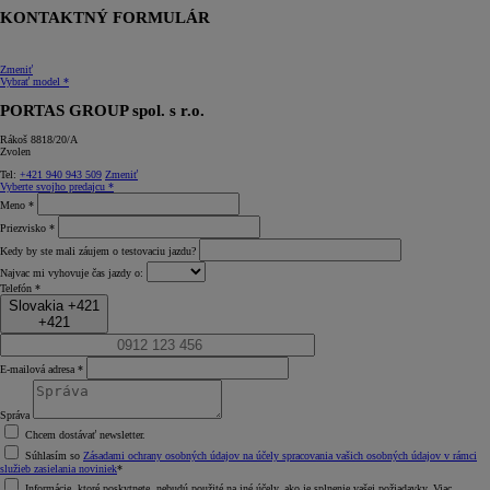
KONTAKTNÝ FORMULÁR
Zmeniť
Vybrať model *
PORTAS GROUP spol. s r.o.
Rákoš 8818/20/A
Zvolen
Tel:
+421 940 943 509
Zmeniť
Vyberte svojho predajcu *
Meno *
Priezvisko *
Kedy by ste mali záujem o testovaciu jazdu?
Najvac mi vyhovuje čas jazdy o:
Telefón *
Slovakia +421
+421
E-mailová adresa *
Správa
Chcem dostávať newsletter.
Súhlasím so
Zásadami ochrany osobných údajov na účely spracovania vašich osobných údajov v rámci
služieb zasielania noviniek
*
Informácie, ktoré poskytnete, nebudú použité na iné účely, ako je splnenie vašej požiadavky. Viac