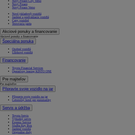
Nový Proace City Verso
Nový Proace
Nový Proace Verso
Nové (skladové) vozidlá
Jazdené a predvádzacie vozidlá
Ceny vozidiel
Testovacia jazda
Akciové ponuky a financovanie
Akciové ponuky a financovanie
Špeciálna ponuka
Osobné vozidlá
Úžitkové vozidlá
Financovanie
Toyota Financial Services
Operatívny leasing KINTO ONE
Pre majiteľov
Pre majiteľov
Připravte svoje vozidlo na jar
Připravte svoje vozidlo na jar
Celoročný hotel pre pneumatiky
Servis a údržba
Toyota Servis
Výhodný servis
Express Service
Služba Key Box
Jazdené vozidlá
Originálne diely