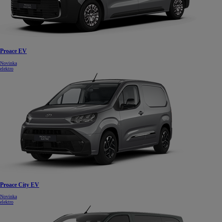
Proace EV
Novinka
elektro
Proace City EV
Novinka
elektro