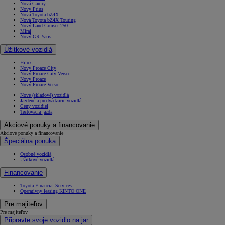
Nová Camry
Nový Prius
Nová Toyota bZ4X
Nová Toyota bZ4X Touring
Nový Land Cruiser 250
Mirai
Nový GR Yaris
Úžitkové vozidlá
Hilux
Nový Proace City
Nový Proace City Verso
Nový Proace
Nový Proace Verso
Nové (skladové) vozidlá
Jazdené a predvádzacie vozidlá
Ceny vozidiel
Testovacia jazda
Akciové ponuky a financovanie
Akciové ponuky a financovanie
Špeciálna ponuka
Osobné vozidlá
Úžitkové vozidlá
Financovanie
Toyota Financial Services
Operatívny leasing KINTO ONE
Pre majiteľov
Pre majiteľov
Připravte svoje vozidlo na jar