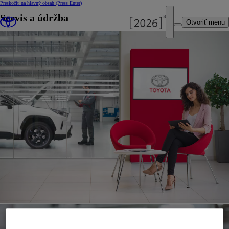
Preskočiť na hlavný obsah
(Press Enter)
Servis a údržba
Otvoriť menu