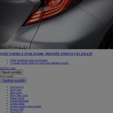
NAŠE VOZIDLÁ ZVOLÁVAME, PRETOŽE NÁM NA VÁS ZÁLEŽÍ
Všetky zvolávacie akcie sú bezplatné.
V prípade potreby môže byť poskytnuté náhradné vozidlo.
ZISTITE VIAC
Nové vozidlá
Nové vozidlá
Osobné vozidlá
Nové Aygo X
Nový Yaris
Yaris Cross
Nový Yaris Cross
Urban Cruiser
Corolla Hatchback
Corolla Sedan
Corolla Touring Sports Kombi
Toyota C-HR
Nová RAV4