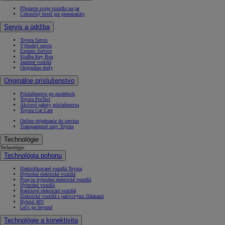
Připravte svoje vozidlo na jar
Celoročný hotel pre pneumatiky
Servis a údržba
Toyota Servis
Výhodný servis
Express Service
Služba Key Box
Jazdené vozidlá
Originálne diely
Originálne príslušenstvo
Príslušenstvo po modeloch
Toyota ProTect
Akciové pakety príslušenstva
Toyota Car Care
Online objednanie do servisu
Transparentné ceny Toyota
Technológie
Technológie
Technológia pohonu
Elektrifikované vozidlá Toyota
Hybridné elektrické vozidlá
Plug-in hybridné elektrické vozidlá
Hybridné vozidlá
Batériové elektrické vozidlá
Elektrické vozidlá s palivovými článkami
Hybrid 48V
Let's go beyond
Technológie a konektivita