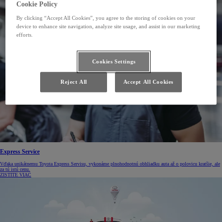
Cookie Policy
By clicking “Accept All Cookies”, you agree to the storing of cookies on your
device to enhance site navigation, analyze site usage, and assist in our marketing
efforts.
Cookies Settings
Reject All
Accept All Cookies
Express Service
Vďaka unikátnemu Toyota Express Servisu, vykonáme plnohodnotnú obhliadku auta až o polovicu kratšie, ale
za tú istú cenu.
ZISTITE VIAC