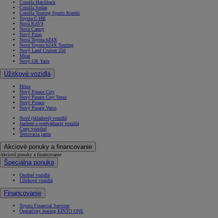
Corolla Hatchback
Corolla Sedan
Corolla Touring Sports Kombi
Toyota C-HR
Nová RAV4
Nová Camry
Nový Prius
Nová Toyota bZ4X
Nová Toyota bZ4X Touring
Nový Land Cruiser 250
Mirai
Nový GR Yaris
Úžitkové vozidlá
Hilux
Nový Proace City
Nový Proace City Verso
Nový Proace
Nový Proace Verso
Nové (skladové) vozidlá
Jazdené a predvádzacie vozidlá
Ceny vozidiel
Testovacia jazda
Akciové ponuky a financovanie
Akciové ponuky a financovanie
Špeciálna ponuka
Osobné vozidlá
Úžitkové vozidlá
Financovanie
Toyota Financial Services
Operatívny leasing KINTO ONE