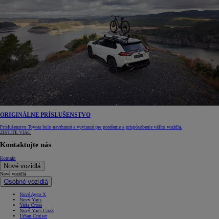
ORIGINÁLNE PRÍSLUŠENSTVO
Príslušenstvo Toyota bolo navrhnuté a vyvinuté pre potešenie a prispôsobenie vášho vozidla.
ZISTITE VIAC
Kontaktujte nás
Kontakt
Nové vozidlá
Nové vozidlá
Osobné vozidlá
Nové Aygo X
Nový Yaris
Yaris Cross
Nový Yaris Cross
Urban Cruiser