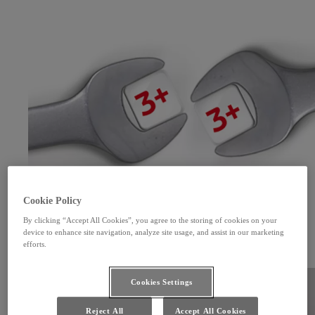
Cookie Policy
By clicking “Accept All Cookies”, you agree to the storing of cookies on your
Výhodný servis pre staršie vozidlá
device to enhance site navigation, analyze site usage, and assist in our marketing
efforts.
Venujte svojmu vozidlu Toyota staršiemu ako tri roky zaslúženú a profesionálnu starostlivosť.
Viac informácií
Cookies Settings
Reject All
Accept All Cookies