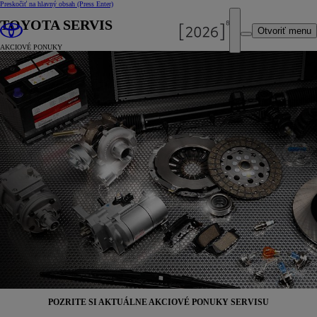
Preskočiť na hlavný obsah
(Press Enter)
TOYOTA SERVIS
Otvoriť menu
AKCIOVÉ PONUKY
POZRITE SI AKTUÁLNE AKCIOVÉ PONUKY SERVISU