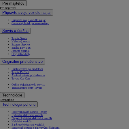
Pre majiteľov
Pre majiteľov
Připravte svoje vozidlo na jar
Připravte svoje vozidlo na jar
Celoročný hotel pre pneumatiky
Servis a údržba
Toyota Servis
Výhodný servis
Express Service
Služba Key Box
Jazdené vozidlá
Originálne diely
Originálne príslušenstvo
Príslušenstvo po modeloch
Toyota ProTect
Akciové pakety príslušenstva
Toyota Car Care
Online objednanie do servisu
Transparentné ceny Toyota
Technológie
Technológie
Technológia pohonu
Elektrifikované vozidlá Toyota
Hybridné elektrické vozidlá
Plug-in hybridné elektrické vozidlá
Hybridné vozidlá
Batériové elektrické vozidlá
Elektrické vozidlá s palivovými článkami