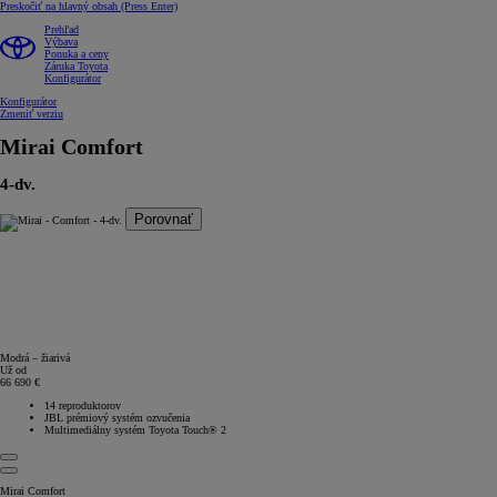
Preskočiť na hlavný obsah
(Press Enter)
Prehľad
Výbava
Ponuka a ceny
Záruka Toyota
Konfigurátor
Konfigurátor
Zmeniť verziu
Mirai
Comfort
4-dv.
Porovnať
Modrá – žiarivá
Už od
66 690 €
14 reproduktorov
JBL prémiový systém ozvučenia
Multimediálny systém Toyota Touch® 2
Mirai Comfort