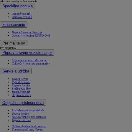
Akciové ponuky a financovanie
Špeciálna ponuka
Osobné vozidlá
Úžitkové vozidlá
Financovanie
Toyota Financial Services
Operatívny leasing KINTO ONE
Pre majiteľov
Pre majiteľov
Připravte svoje vozidlo na jar
Připravte svoje vozidlo na jar
Celoročný hotel pre pneumatiky
Servis a údržba
Toyota Servis
Výhodný servis
Express Service
Služba Key Box
Jazdené vozidlá
Originálne diely
Originálne príslušenstvo
Príslušenstvo po modeloch
Toyota ProTect
Akciové pakety príslušenstva
Toyota Car Care
Online objednanie do servisu
Transparentné ceny Toyota