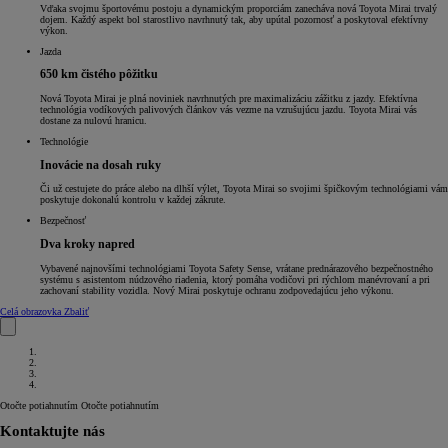
Vďaka svojmu športovému postoju a dynamickým proporciám zanecháva nová Toyota Mirai trvalý
dojem. Každý aspekt bol starostlivo navrhnutý tak, aby upútal pozornosť a poskytoval efektívny
výkon.
Jazda
650 km čistého pôžitku
Nová Toyota Mirai je plná noviniek navrhnutých pre maximalizáciu zážitku z jazdy. Efektívna
technológia vodíkových palivových článkov vás vezme na vzrušujúcu jazdu. Toyota Mirai vás
dostane za nulovú hranicu.
Technológie
Inovácie na dosah ruky
Či už cestujete do práce alebo na dlhší výlet, Toyota Mirai so svojimi špičkovým technológiami vám
poskytuje dokonalú kontrolu v každej zákrute.
Bezpečnosť
Dva kroky napred
Vybavené najnovšími technológiami Toyota Safety Sense, vrátane prednárazového bezpečnostného
systému s asistentom núdzového riadenia, ktorý pomáha vodičovi pri rýchlom manévrovaní a pri
zachovaní stability vozidla. Nový Mirai poskytuje ochranu zodpovedajúcu jeho výkonu.
Celá obrazovka
Zbaliť
Otočte potiahnutím
Otočte potiahnutím
Kontaktujte nás