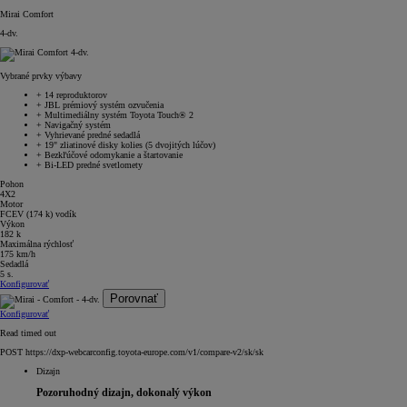
Mirai Comfort
4-dv.
Vybrané prvky výbavy
+
14 reproduktorov
+
JBL prémiový systém ozvučenia
+
Multimediálny systém Toyota Touch® 2
+
Navigačný systém
+
Vyhrievané predné sedadlá
+
19" zliatinové disky kolies (5 dvojitých lúčov)
+
Bezkľúčové odomykanie a štartovanie
+
Bi-LED predné svetlomety
Pohon
4X2
Motor
FCEV (174 k) vodík
Výkon
182 k
Maximálna rýchlosť
175 km/h
Sedadlá
5 s.
Konfigurovať
Porovnať
Konfigurovať
Read timed out
POST https://dxp-webcarconfig.toyota-europe.com/v1/compare-v2/sk/sk
Dizajn
Pozoruhodný dizajn, dokonalý výkon