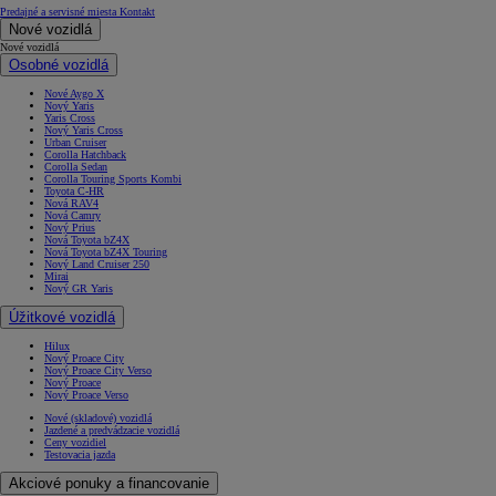
Predajné a servisné miesta
Kontakt
Nové vozidlá
Nové vozidlá
Osobné vozidlá
Nové Aygo X
Nový Yaris
Yaris Cross
Nový Yaris Cross
Urban Cruiser
Corolla Hatchback
Corolla Sedan
Corolla Touring Sports Kombi
Toyota C-HR
Nová RAV4
Nová Camry
Nový Prius
Nová Toyota bZ4X
Nová Toyota bZ4X Touring
Nový Land Cruiser 250
Mirai
Nový GR Yaris
Úžitkové vozidlá
Hilux
Nový Proace City
Nový Proace City Verso
Nový Proace
Nový Proace Verso
Nové (skladové) vozidlá
Jazdené a predvádzacie vozidlá
Ceny vozidiel
Testovacia jazda
Akciové ponuky a financovanie