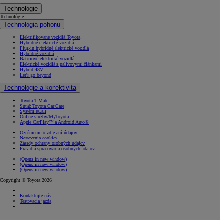
Technológie
Technológie
Technológia pohonu
Elektrifikované vozidlá Toyota
Hybridné elektrické vozidlá
Plug-in hybridné elektrické vozidlá
Hybridné vozidlá
Batériové elektrické vozidlá
Elektrické vozidlá s palivovými článkami
Hybrid 48V
Let's go beyond
Technológie a konektivita
Toyota T-Mate
Súťaž Toyota Car Care
Systém eCall
Online služby/MyToyota
Apple CarPlay™ a Android Auto®
Oznámenie o zdieľaní údajov
Nastavenia cookies
Zásady ochrany osobných údajov
Pravidlá spracovania osobných údajov
(Opens in new window)
(Opens in new window)
(Opens in new window)
Copyright © Toyota 2026
Kontaktujte nás
Testovacia jazda