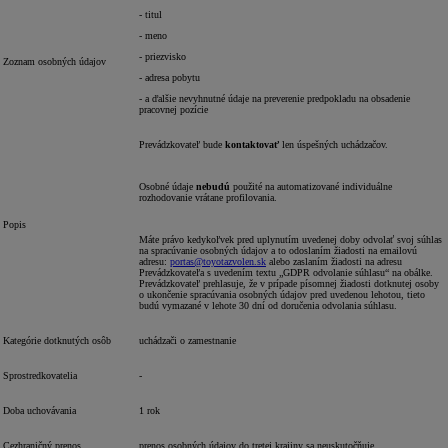
- titul
- meno
- priezvisko
Zoznam osobných údajov
- adresa pobytu
- a ďalšie nevyhnutné údaje na preverenie predpokladu na obsadenie
pracovnej pozície
Prevádzkovateľ bude
kontaktovať
len úspešných uchádzačov.
Osobné údaje
nebudú
použité na automatizované individuálne
rozhodovanie vrátane profilovania.
Popis
Máte právo kedykoľvek pred uplynutím uvedenej doby odvolať svoj súhlas
na spracúvanie osobných údajov a to odoslaním žiadosti na emailovú
adresu:
portas@toyotazvolen.sk
alebo zaslaním žiadosti na adresu
Prevádzkovateľa s uvedením textu „GDPR odvolanie súhlasu“ na obálke.
Prevádzkovateľ prehlasuje, že v prípade písomnej žiadosti dotknutej osoby
o ukončenie spracúvania osobných údajov pred uvedenou lehotou, tieto
budú vymazané v lehote 30 dní od doručenia odvolania súhlasu.
Kategórie dotknutých osôb
uchádzači o zamestnanie
Sprostredkovatelia
-
Doba uchovávania
1 rok
Cezhraničný prenos
prenos osobných údajov do tretej krajiny sa neuskutočňuje