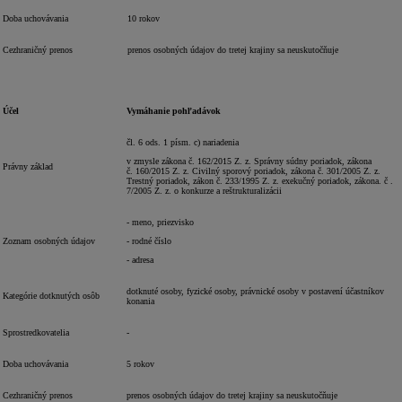
Doba uchovávania
10 rokov
Cezhraničný prenos
prenos osobných údajov do tretej krajiny sa neuskutočňuje
Účel
Vymáhanie pohľadávok
čl. 6 ods. 1 písm. c) nariadenia
v zmysle zákona č. 162/2015 Z. z. Správny súdny poriadok, zákona
Právny základ
č. 160/2015 Z. z. Civilný sporový poriadok, zákona č. 301/2005 Z. z.
Trestný poriadok, zákon č. 233/1995 Z. z. exekučný poriadok, zákona. č .
7/2005 Z. z. o konkurze a reštrukturalizácii
- meno, priezvisko
Zoznam osobných údajov
- rodné číslo
- adresa
dotknuté osoby, fyzické osoby, právnické osoby v postavení účastníkov
Kategórie dotknutých osôb
konania
Sprostredkovatelia
-
Doba uchovávania
5 rokov
Cezhraničný prenos
prenos osobných údajov do tretej krajiny sa neuskutočňuje