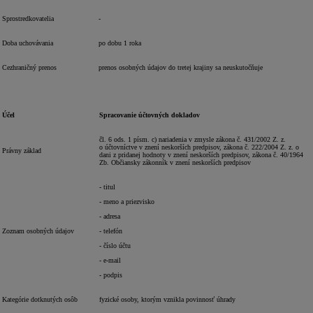
Sprostredkovatelia
-
Doba uchovávania
po dobu 1 roka
Cezhraničný prenos
prenos osobných údajov do tretej krajiny sa neuskutočňuje
Účel
Spracovanie účtovných dokladov
čl. 6 ods. 1 písm. c) nariadenia v zmysle zákona č. 431/2002 Z. z.
o účtovníctve v znení neskorších predpisov, zákona č. 222/2004 Z. z. o
Právny základ
dani z pridanej hodnoty v znení neskorších predpisov, zákona č. 40/1964
Zb. Občiansky zákonník v znení neskorších predpisov
- titul
- meno a priezvisko
- adresa
Zoznam osobných údajov
- telefón
- číslo účtu
- e-mail
- podpis
Kategórie dotknutých osôb
fyzické osoby, ktorým vznikla povinnosť úhrady