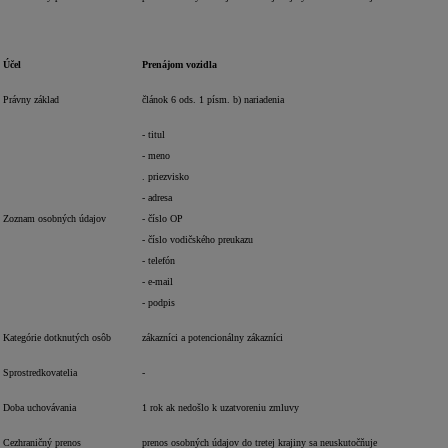
Účel
Prenájom vozidla
Právny základ
článok 6 ods. 1 písm. b) nariadenia
- titul
- meno
. priezvisko
- adresa
Zoznam osobných údajov
- číslo OP
- číslo vodičského preukazu
- telefón
- e-mail
- podpis
Kategórie dotknutých osôb
zákazníci a potencionálny zákazníci
Sprostredkovatelia
-
Doba uchovávania
1 rok ak nedošlo k uzatvoreniu zmluvy
Cezhraničný prenos
prenos osobných údajov do tretej krajiny sa neuskutočňuje