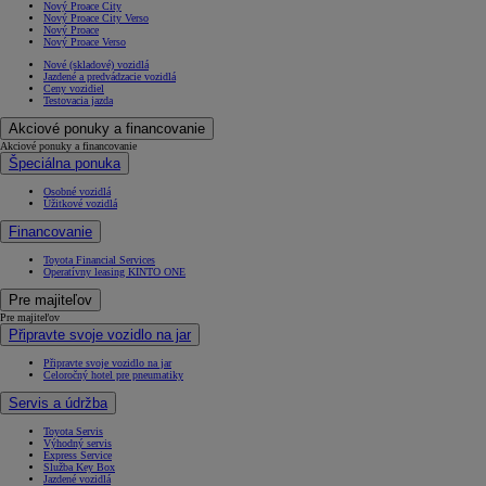
Nový Proace City
Nový Proace City Verso
Nový Proace
Nový Proace Verso
Nové (skladové) vozidlá
Jazdené a predvádzacie vozidlá
Ceny vozidiel
Testovacia jazda
Akciové ponuky a financovanie
Akciové ponuky a financovanie
Špeciálna ponuka
Osobné vozidlá
Úžitkové vozidlá
Financovanie
Toyota Financial Services
Operatívny leasing KINTO ONE
Pre majiteľov
Pre majiteľov
Připravte svoje vozidlo na jar
Připravte svoje vozidlo na jar
Celoročný hotel pre pneumatiky
Servis a údržba
Toyota Servis
Výhodný servis
Express Service
Služba Key Box
Jazdené vozidlá