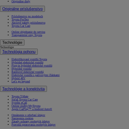
Originálne diely
Originálne príslušenstvo
Príslušenstvo po modeloch
Toyota ProTect
Akciové pakety príslušenstva
Toyota Car Care
Online objednanie do servisu
Transparentné ceny Toyota
Technológie
Technológie
Technológia pohonu
Elektrifikované vozidlá Toyota
Hybridné elektrické vozidlá
Plug-in hybridné elektrické vozidlá
Hybridné vozidlá
Batériové elektrické vozidlá
Elektrické vozidlá s palivovými článkami
Hybrid 48V
Let's go beyond
Technológie a konektivita
Toyota T-Mate
Súťaž Toyota Car Care
Systém eCall
Online služby/MyToyota
Apple CarPlay™ a Android Auto®
Oznámenie o zdieľaní údajov
Nastavenia cookies
Zásady ochrany osobných údajov
Pravidlá spracovania osobných údajov