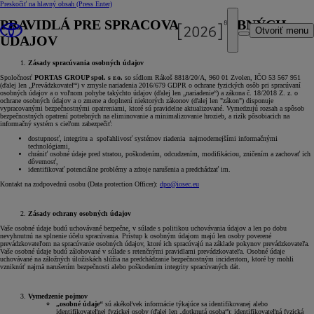
Preskočiť na hlavný obsah
(Press Enter)
PRAVIDLÁ PRE SPRACOVANIE OSOBNÝCH
Otvoriť menu
ÚDAJOV
Zásady spracúvania osobných údajov
Spoločnosť
PORTAS GROUP spol. s r.o.
so sídlom Rákoš 8818/20/A, 960 01 Zvolen, IČO 53 567 951
(ďalej len „Prevádzkovateľ“) v zmysle nariadenia 2016/679 GDPR o ochrane fyzických osôb pri spracúvaní
osobných údajov a o voľnom pohybe takýchto údajov (ďalej len „nariadenie“) a zákona č. 18/2018 Z. z. o
ochrane osobných údajov a o zmene a doplnení niektorých zákonov (ďalej len "zákon") disponuje
vypracovanými bezpečnostnými opatreniami, ktoré sú pravidelne aktualizované. Vymedzujú rozsah a spôsob
bezpečnostných opatrení potrebných na eliminovanie a minimalizovanie hrozieb, a rizík pôsobiacich na
informačný systém s cieľom zabezpečiť:
dostupnosť, integritu a spoľahlivosť systémov riadenia najmodernejšími informačnými
technológiami,
chrániť osobné údaje pred stratou, poškodením, odcudzením, modifikáciou, zničením a zachovať ich
dôvernosť,
identifikovať potenciálne problémy a zdroje narušenia a predchádzať im.
Kontakt na zodpovednú osobu (Data protection Officer):
dpo@iosec.eu
Zásady ochrany osobných údajov
Vaše osobné údaje budú uchovávané bezpečne, v súlade s politikou uchovávania údajov a len po dobu
nevyhnutnú na splnenie účelu spracúvania. Prístup k osobným údajom majú len osoby poverené
prevádzkovateľom na spracúvanie osobných údajov, ktoré ich spracúvajú na základe pokynov prevádzkovateľa.
Vaše osobné údaje budú zálohované v súlade s retenčnými pravidlami prevádzkovateľa. Osobné údaje
uchovávané na záložných úložiskách slúžia na predchádzanie bezpečnostným incidentom, ktoré by mohli
vzniknúť najmä narušením bezpečnosti alebo poškodením integrity spracúvaných dát.
Vymedzenie pojmov
„osobné údaje“
sú akékoľvek informácie týkajúce sa identifikovanej alebo
identifikovateľnej fyzickej osoby (ďalej len „dotknutá osoba“); identifikovateľná fyzická