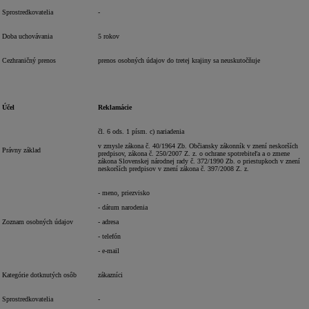
Sprostredkovatelia
-
Doba uchovávania
5 rokov
Cezhraničný prenos
prenos osobných údajov do tretej krajiny sa neuskutočňuje
Účel
Reklamácie
čl. 6 ods. 1 písm. c) nariadenia
v zmysle zákona č. 40/1964 Zb. Občiansky zákonník v znení neskorších
Právny základ
predpisov, zákona č. 250/2007 Z. z. o ochrane spotrebiteľa a o zmene
zákona Slovenskej národnej rady č. 372/1990 Zb. o priestupkoch v znení
neskorších predpisov v znení zákona č. 397/2008 Z. z.
- meno, priezvisko
- dátum narodenia
Zoznam osobných údajov
- adresa
- telefón
- e-mail
Kategórie dotknutých osôb
zákazníci
Sprostredkovatelia
-