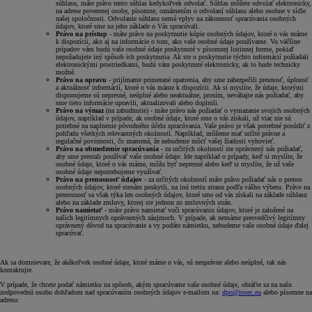
súhlasu, máte právo tento súhlas kedykoľvek odvolať. Súhlas môžete odvolať elektronicky,
na adrese poverenej osoby, písomne, oznámením o odvolaní súhlasu alebo osobne v sídle
našej spoločnosti. Odvolanie súhlasu nemá vplyv na zákonnosť spracúvania osobných
údajov, ktoré sme na jeho základe o Vás spracúvali.
Právo na prístup
- máte právo na poskytnutie kópie osobných údajov, ktoré o vás máme
k dispozícii, ako aj na informácie o tom, ako vaše osobné údaje používame. Vo väčšine
prípadov vám budú vaše osobné údaje poskytnuté v písomnej listinnej forme, pokiaľ
nepožadujete iný spôsob ich poskytnutia. Ak ste o poskytnutie týchto informácií požiadali
elektronickými prostriedkami, budú vám poskytnuté elektronicky, ak to bude technicky
možné.
Právo na opravu
- prijímame primerané opatrenia, aby sme zabezpečili presnosť, úplnosť
a aktuálnosť informácií, ktoré o vás máme k dispozícii. Ak si myslíte, že údaje, ktorými
disponujeme sú nepresné, neúplné alebo neaktuálne, prosím, neváhajte nás požiadať, aby
sme tieto informácie upravili, aktualizovali alebo doplnili.
Právo na výmaz
(na zabudnutie) - máte právo nás požiadať o vymazanie svojich osobných
údajov, napríklad v prípade, ak osobné údaje, ktoré sme o vás získali, už viac nie sú
potrebné na naplnenie pôvodného účelu spracúvania. Vaše právo je však potrebné posúdiť z
pohľadu všetkých relevantných okolností. Napríklad, môžeme mať určité právne a
regulačné povinnosti, čo znamená, že nebudeme môcť vašej žiadosti vyhovieť.
Právo na obmedzenie spracúvania
- za určitých okolností ste oprávnený nás požiadať,
aby sme prestali používať vaše osobné údaje. Ide napríklad o prípady, keď si myslíte, že
osobné údaje, ktoré o vás máme, môžu byť nepresné alebo keď si myslíte, že už vaše
osobné údaje nepotrebujeme využívať.
Právo na prenosnosť údajov
- za určitých okolností máte právo požiadať nás o prenos
osobných údajov, ktoré stenám poskytli, na inú tretiu stranu podľa vášho výberu. Právo na
prenosnosť sa však týka len osobných údajov, ktoré sme od vás získali na základe súhlasu
alebo na základe zmluvy, ktorej ste jednou zo zmluvných strán.
Právo namietať
- máte právo namietať voči spracúvaniu údajov, ktoré je založené na
našich legitímnych oprávnených záujmoch. V prípade, ak nemáme presvedčivý legitímny
oprávnený dôvod na spracúvanie a vy podáte námietku, nebudeme vaše osobné údaje ďalej
spracúvať.
Ak sa domnievate, že akékoľvek osobné údaje, ktoré máme o vás, sú nesprávne alebo neúplné, tak nás
kontaktujte.
V prípade, že chcete podať námietku na spôsob, akým spracúvame vaše osobné údaje, obráťte sa na našu
zodpovednú osobu dohľadom nad spracúvaním osobných údajov e-mailom na:
dpo@iosec.eu
alebo písomne na
adresu: