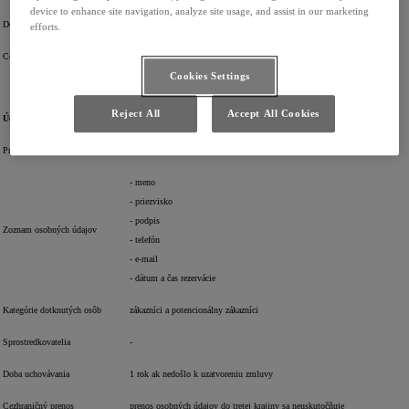
device to enhance site navigation, analyze site usage, and assist in our marketing
Doba uchovávania
v rozsahu požadovanom právnymi predpismi
efforts.
Cezhraničný prenos
prenos osobných údajov do tretej krajiny sa neuskutočňuje
Cookies Settings
Reject All
Accept All Cookies
Účel
Skúšobná jazda
Právny základ
článok 6 ods. 1 písm. b) nariadenia
- meno
- priezvisko
- podpis
Zoznam osobných údajov
- telefón
- e-mail
- dátum a čas rezervácie
Kategórie dotknutých osôb
zákazníci a potencionálny zákazníci
Sprostredkovatelia
-
Doba uchovávania
1 rok ak nedošlo k uzatvoreniu zmluvy
Cezhraničný prenos
prenos osobných údajov do tretej krajiny sa neuskutočňuje