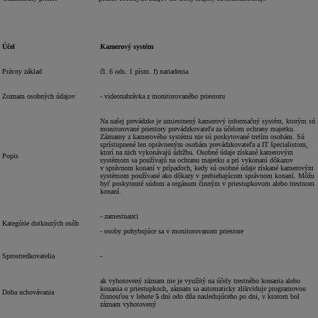
Účel
Kamerový systém
Právny základ
čl. 6 ods. 1 písm. f) nariadenia
Zoznam osobných údajov
- videonahrávka z monitorovaného priestoru
Na našej prevádzke je umiestnený kamerový informačný systém, ktorým sú
monitorované priestory prevádzkovateľa za účelom ochrany majetku.
Záznamy z kamerového systému nie sú poskytované tretím osobám. Sú
sprístupnené len oprávneným osobám prevádzkovateľa a IT špecialistom,
ktorí na nich vykonávajú údržbu. Osobné údaje získané kamerovým
Popis
systémom sa používajú na ochranu majetku a pri vykonaní dôkazov
v správnom konaní v prípadoch, kedy sú osobné údaje získané kamerovým
systémom používané ako dôkazy v prebiehajúcom správnom konaní. Môžu
byť poskytnuté súdom a orgánom činným v priestupkovom alebo trestnom
konaní.
- zamestnanci
Kategórie dotknutých osôb
- osoby pohybujúce sa v monitorovanom priestore
Sprostredkovatelia
-
ak vyhotovený záznam nie je využitý na účely trestného konania alebo
konania o priestupkoch, záznam sa automaticky zlikviduje programovou
Doba uchovávania
činnosťou v lehote
5
dní odo dňa nasledujúceho po dni, v ktorom bol
záznam vyhotovený