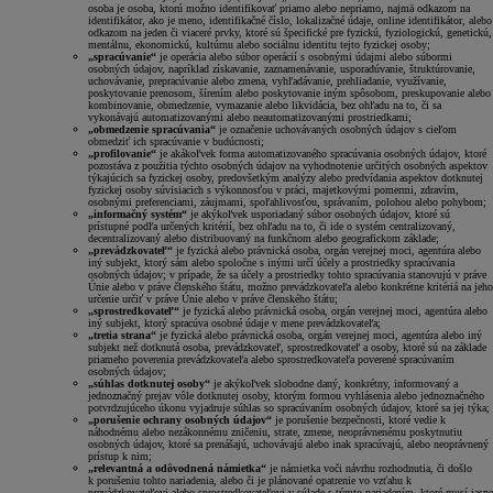
osoba je osoba, ktorú možno identifikovať priamo alebo nepriamo, najmä odkazom na
identifikátor, ako je meno, identifikačné číslo, lokalizačné údaje, online identifikátor, alebo
odkazom na jeden či viaceré prvky, ktoré sú špecifické pre fyzickú, fyziologickú, genetickú,
mentálnu, ekonomickú, kultúrnu alebo sociálnu identitu tejto fyzickej osoby;
„spracúvanie“
je operácia alebo súbor operácií s osobnými údajmi alebo súbormi
osobných údajov, napríklad získavanie, zaznamenávanie, usporadúvanie, štruktúrovanie,
uchovávanie, prepracúvanie alebo zmena, vyhľadávanie, prehliadanie, využívanie,
poskytovanie prenosom, šírením alebo poskytovanie iným spôsobom, preskupovanie alebo
kombinovanie, obmedzenie, vymazanie alebo likvidácia, bez ohľadu na to, či sa
vykonávajú automatizovanými alebo neautomatizovanými prostriedkami;
„obmedzenie spracúvania“
je označenie uchovávaných osobných údajov s cieľom
obmedziť ich spracúvanie v budúcnosti;
„profilovanie“
je akákoľvek forma automatizovaného spracúvania osobných údajov, ktoré
pozostáva z použitia týchto osobných údajov na vyhodnotenie určitých osobných aspektov
týkajúcich sa fyzickej osoby, predovšetkým analýzy alebo predvídania aspektov dotknutej
fyzickej osoby súvisiacich s výkonnosťou v práci, majetkovými pomermi, zdravím,
osobnými preferenciami, záujmami, spoľahlivosťou, správaním, polohou alebo pohybom;
„informačný systém“
je akýkoľvek usporiadaný súbor osobných údajov, ktoré sú
prístupné podľa určených kritérií, bez ohľadu na to, či ide o systém centralizovaný,
decentralizovaný alebo distribuovaný na funkčnom alebo geografickom základe;
„prevádzkovateľ“
je fyzická alebo právnická osoba, orgán verejnej moci, agentúra alebo
iný subjekt, ktorý sám alebo spoločne s inými určí účely a prostriedky spracúvania
osobných údajov; v prípade, že sa účely a prostriedky tohto spracúvania stanovujú v práve
Únie alebo v práve členského štátu, možno prevádzkovateľa alebo konkrétne kritériá na jeho
určenie určiť v práve Únie alebo v práve členského štátu;
„sprostredkovateľ“
je fyzická alebo právnická osoba, orgán verejnej moci, agentúra alebo
iný subjekt, ktorý spracúva osobné údaje v mene prevádzkovateľa;
„tretia strana“
je fyzická alebo právnická osoba, orgán verejnej moci, agentúra alebo iný
subjekt než dotknutá osoba, prevádzkovateľ, sprostredkovateľ a osoby, ktoré sú na základe
priameho poverenia prevádzkovateľa alebo sprostredkovateľa poverené spracúvaním
osobných údajov;
„súhlas dotknutej osoby“
je akýkoľvek slobodne daný, konkrétny, informovaný a
jednoznačný prejav vôle dotknutej osoby, ktorým formou vyhlásenia alebo jednoznačného
potvrdzujúceho úkonu vyjadruje súhlas so spracúvaním osobných údajov, ktoré sa jej týka;
„porušenie ochrany osobných údajov“
je porušenie bezpečnosti, ktoré vedie k
náhodnému alebo nezákonnému zničeniu, strate, zmene, neoprávnenému poskytnutiu
osobných údajov, ktoré sa prenášajú, uchovávajú alebo inak spracúvajú, alebo neoprávnený
prístup k nim;
„relevantná a odôvodnená námietka“
je námietka voči návrhu rozhodnutia, či došlo
k porušeniu tohto nariadenia, alebo či je plánované opatrenie vo vzťahu k
prevádzkovateľovi alebo sprostredkovateľovi v súlade s týmto nariadením, ktoré musí jasne