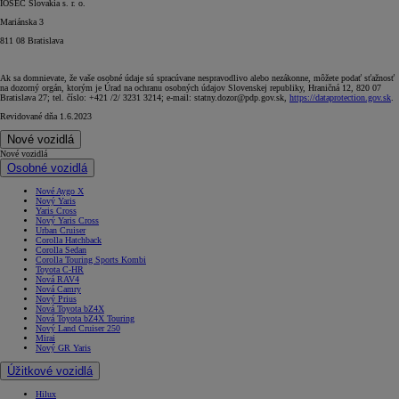
IOSEC Slovakia s. r. o.
Mariánska 3
811 08 Bratislava
Ak sa domnievate, že vaše osobné údaje sú spracúvane nespravodlivo alebo nezákonne, môžete podať sťažnosť
na dozorný orgán, ktorým je Úrad na ochranu osobných údajov Slovenskej republiky, Hraničná 12, 820 07
Bratislava 27; tel. číslo: +421 /2/ 3231 3214; e-mail: statny.dozor@pdp.gov.sk,
https://dataprotection.gov.sk
.
Revidované dňa 1.6.2023
Nové vozidlá
Nové vozidlá
Osobné vozidlá
Nové Aygo X
Nový Yaris
Yaris Cross
Nový Yaris Cross
Urban Cruiser
Corolla Hatchback
Corolla Sedan
Corolla Touring Sports Kombi
Toyota C-HR
Nová RAV4
Nová Camry
Nový Prius
Nová Toyota bZ4X
Nová Toyota bZ4X Touring
Nový Land Cruiser 250
Mirai
Nový GR Yaris
Úžitkové vozidlá
Hilux