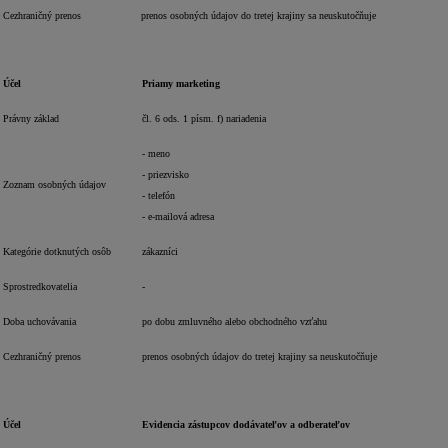
Cezhraničný prenos
prenos osobných údajov do tretej krajiny sa neuskutočňuje
Účel
Priamy marketing
Právny základ
čl. 6 ods. 1 písm. f) nariadenia
- meno
- priezvisko
Zoznam osobných údajov
- telefón
- e-mailová adresa
Kategórie dotknutých osôb
zákazníci
Sprostredkovatelia
-
Doba uchovávania
po dobu zmluvného alebo obchodného vzťahu
Cezhraničný prenos
prenos osobných údajov do tretej krajiny sa neuskutočňuje
Účel
Evidencia zástupcov dodávateľov a odberateľov