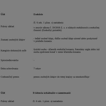
Účel
Exekúcie
čl. 6 ods. 1 písm. c) nariadenia
Právny základ
v zmysle zákona č. 59/2018 Z. z. o súdnych exekútoroch a exekučnej
činnosti (Exekučný poriadok)
- bežné osobné údaje, ďalšie osobné údaje zistené alebo poskytnuté
Zoznam osobných údajov
v priebehu konania
fyzická osoba - účastník exekučné konania, štatutárny orgán alebo iná
Kategórie dotknutých osôb
osoba oprávnená konať v mene účastníka konania
Sprostredkovatelia
-
Doba uchovávania
7 rokov
Cezhraničný prenos
prenos osobných údajov do tretej krajiny sa neuskutočňuje
Účel
Evidencia uchádzačov o zamestnanie
Právny základ
čl. 6 ods. 1 písm. a) nariadenia