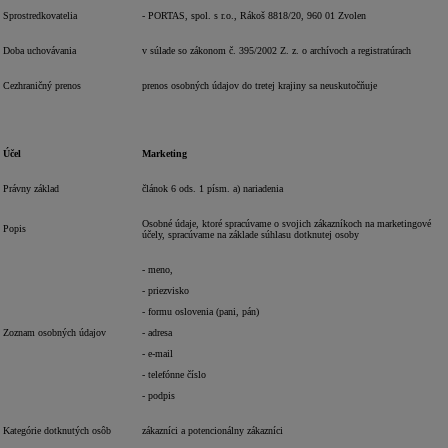
Sprostredkovatelia
- PORTAS, spol. s r.o., Rákoš 8818/20, 960 01 Zvolen
Doba uchovávania
v súlade so zákonom č. 395/2002 Z. z. o archívoch a registratúrach
Cezhraničný prenos
prenos osobných údajov do tretej krajiny sa neuskutočňuje
Účel
Marketing
Právny základ
článok 6 ods. 1 písm. a) nariadenia
Osobné údaje, ktoré spracúvame o svojich zákazníkoch na marketingové
Popis
účely, spracúvame na základe súhlasu dotknutej osoby
- meno,
- priezvisko
- formu oslovenia (pani, pán)
Zoznam osobných údajov
- adresa
- e-mail
- telefónne číslo
- podpis
Kategórie dotknutých osôb
zákazníci a potencionálny zákazníci