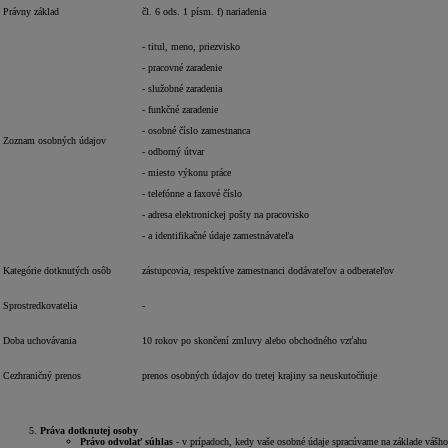
Právny základ
čl. 6 ods. 1 písm. f) nariadenia
- titul, meno, priezvisko
- pracovné zaradenie
- služobné zaradenia
- funkčné zaradenie
- osobné číslo zamestnanca
Zoznam osobných údajov
- odborný útvar
- miesto výkonu práce
- telefónne a faxové číslo
- adresa elektronickej pošty na pracovisko
- a identifikačné údaje zamestnávateľa
Kategórie dotknutých osôb
zástupcovia, respektíve zamestnanci dodávateľov a odberateľov
Sprostredkovatelia
-
Doba uchovávania
10 rokov po skončení zmluvy alebo obchodného vzťahu
Cezhraničný prenos
prenos osobných údajov do tretej krajiny sa neuskutočňuje
Práva dotknutej osoby
Právo odvolať súhlas
- v prípadoch, kedy vaše osobné údaje spracúvame na základe vášho