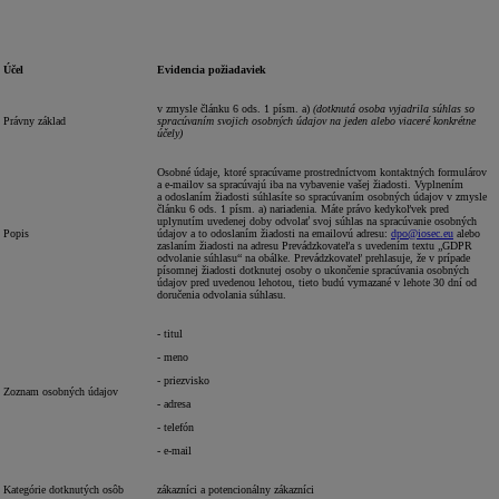
Účel
Evidencia požiadaviek
v zmysle článku 6 ods. 1 písm. a)
(dotknutá osoba vyjadrila súhlas so
Právny základ
spracúvaním svojich osobných údajov na jeden alebo viaceré konkrétne
účely)
Osobné údaje, ktoré spracúvame prostredníctvom kontaktných formulárov
a e-mailov sa spracúvajú iba na vybavenie vašej žiadosti. Vyplnením
a odoslaním žiadosti súhlasíte so spracúvaním osobných údajov v zmysle
článku 6 ods. 1 písm. a) nariadenia. Máte právo kedykoľvek pred
uplynutím uvedenej doby odvolať svoj súhlas na spracúvanie osobných
Popis
údajov a to odoslaním žiadosti na emailovú adresu:
dpo@iosec.eu
alebo
zaslaním žiadosti na adresu Prevádzkovateľa s uvedením textu „GDPR
odvolanie súhlasu“ na obálke. Prevádzkovateľ prehlasuje, že v prípade
písomnej žiadosti dotknutej osoby o ukončenie spracúvania osobných
údajov pred uvedenou lehotou, tieto budú vymazané v lehote 30 dní od
doručenia odvolania súhlasu.
- titul
- meno
- priezvisko
Zoznam osobných údajov
- adresa
- telefón
- e-mail
Kategórie dotknutých osôb
zákazníci a potencionálny zákazníci