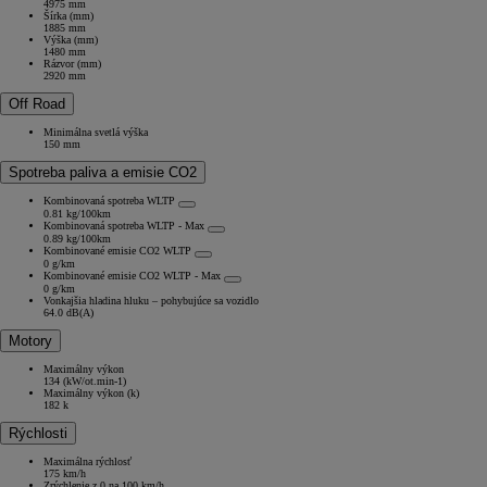
4975 mm
Šírka (mm)
1885 mm
Výška (mm)
1480 mm
Rázvor (mm)
2920 mm
Off Road
Minimálna svetlá výška
150 mm
Spotreba paliva a emisie CO2
Kombinovaná spotreba WLTP
0.81 kg/100km
Kombinovaná spotreba WLTP - Max
0.89 kg/100km
Kombinované emisie CO2 WLTP
0 g/km
Kombinované emisie CO2 WLTP - Max
0 g/km
Vonkajšia hladina hluku – pohybujúce sa vozidlo
64.0 dB(A)
Motory
Maximálny výkon
134 (kW/ot.min-1)
Maximálny výkon (k)
182 k
Rýchlosti
Maximálna rýchlosť
175 km/h
Zrýchlenie z 0 na 100 km/h