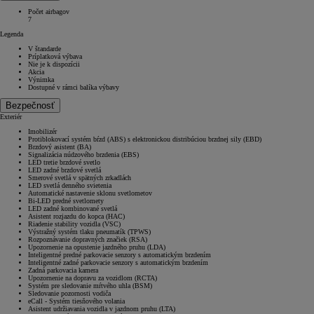
Počet airbagov
7
Legenda
V štandarde
Príplatková výbava
Nie je k dispozícii
Akcia
Výnimka
Dostupné v rámci balíka výbavy
Bezpečnosť
Exteriér
Imobilizér
Protiblokovací systém bŕzd (ABS) s elektronickou distribúciou brzdnej sily (EBD)
Brzdový asistent (BA)
Signalizácia núdzového brzdenia (EBS)
LED tretie brzdové svetlo
LED zadné brzdové svetlá
Smerové svetlá v spätných zrkadlách
LED svetlá denného svietenia
Automatické nastavenie sklonu svetlometov
Bi-LED predné svetlomety
LED zadné kombinované svetlá
Asistent rozjazdu do kopca (HAC)
Riadenie stability vozidla (VSC)
Výstražný systém tlaku pneumatík (TPWS)
Rozpoznávanie dopravných značiek (RSA)
Upozornenie na opustenie jazdného pruhu (LDA)
Inteligentné predné parkovacie senzory s automatickým brzdením
Inteligentné zadné parkovacie senzory s automatickým brzdením
Zadná parkovacia kamera
Upozornenie na dopravu za vozidlom (RCTA)
Systém pre sledovanie mŕtvého uhla (BSM)
Sledovanie pozornosti vodiča
eCall - Systém tiesňového volania
Asistent udržiavania vozidla v jazdnom pruhu (LTA)