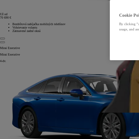
Už od
Cookie Pol
70 690 €
By clicking “
Bezdrôtová nabíjačka mobilných telefónov
Vyhrievanie volantu
usage, and ass
Zatmavené zadné okná
Mirai Executive
Mirai Executive
4-dv.