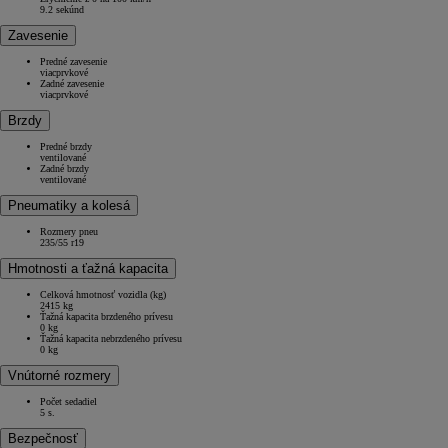
9.2 sekúnd
Zavesenie
Predné zavesenie
viacprvkové
Zadné zavesenie
viacprvkové
Brzdy
Predné brzdy
ventilované
Zadné brzdy
ventilované
Pneumatiky a kolesá
Rozmery pneu
235/55 r19
Hmotnosti a ťažná kapacita
Celková hmotnosť vozidla (kg)
2415 kg
Ťažná kapacita brzdeného prívesu
0 kg
Ťažná kapacita nebrzdeného prívesu
0 kg
Vnútorné rozmery
Počet sedadiel
5 s.
Bezpečnosť