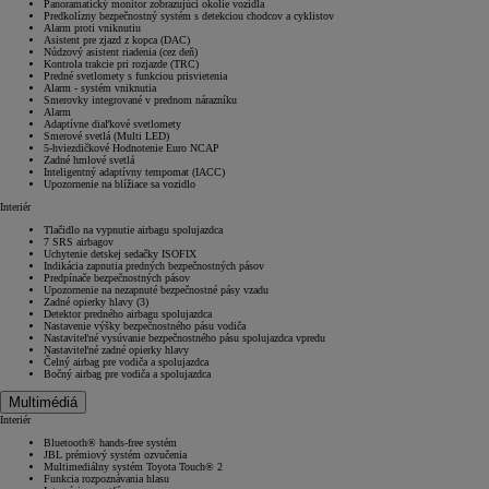
Panoramatický monitor zobrazujúci okolie vozidla
Predkolízny bezpečnostný systém s detekciou chodcov a cyklistov
Alarm proti vniknutiu
Asistent pre zjazd z kopca (DAC)
Núdzový asistent riadenia (cez deň)
Kontrola trakcie pri rozjazde (TRC)
Predné svetlomety s funkciou prisvietenia
Alarm - systém vniknutia
Smerovky integrované v prednom nárazníku
Alarm
Adaptívne diaľkové svetlomety
Smerové svetlá (Multi LED)
5-hviezdičkové Hodnotenie Euro NCAP
Zadné hmlové svetlá
Inteligentný adaptívny tempomat (IACC)
Od
22 390 €
s DPH
Upozornenie na blížiace sa vozidlo
Interiér
vr. zvýhodnenia
1 300 €
Tlačidlo na vypnutie airbagu spolujazdca
a bonusu za výkup
800 €
7 SRS airbagov
Uchytenie detskej sedačky ISOFIX
Indikácia zapnutia predných bezpečnostných pásov
Predpínače bezpečnostných pásov
Corolla Sedan
Upozornenie na nezapnuté bezpečnostné pásy vzadu
AJ HYBRID
Zadné opierky hlavy (3)
Detektor predného airbagu spolujazdca
Nastavenie výšky bezpečnostného pásu vodiča
Nastaviteľné vysúvanie bezpečnostného pásu spolujazdca vpredu
Nastaviteľné zadné opierky hlavy
Čelný airbag pre vodiča a spolujazdca
Bočný airbag pre vodiča a spolujazdca
Multimédiá
Interiér
Bluetooth® hands-free systém
JBL prémiový systém ozvučenia
Multimediálny systém Toyota Touch® 2
Funkcia rozpoznávania hlasu