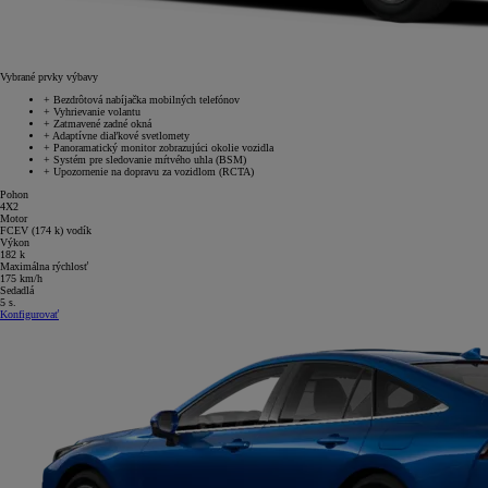
Vybrané prvky výbavy
+
Bezdrôtová nabíjačka mobilných telefónov
+
Vyhrievanie volantu
+
Zatmavené zadné okná
+
Adaptívne diaľkové svetlomety
+
Panoramatický monitor zobrazujúci okolie vozidla
+
Systém pre sledovanie mŕtvého uhla (BSM)
+
Upozornenie na dopravu za vozidlom (RCTA)
Pohon
4X2
Motor
FCEV (174 k) vodík
Výkon
182 k
Maximálna rýchlosť
175 km/h
Sedadlá
5 s.
Konfigurovať